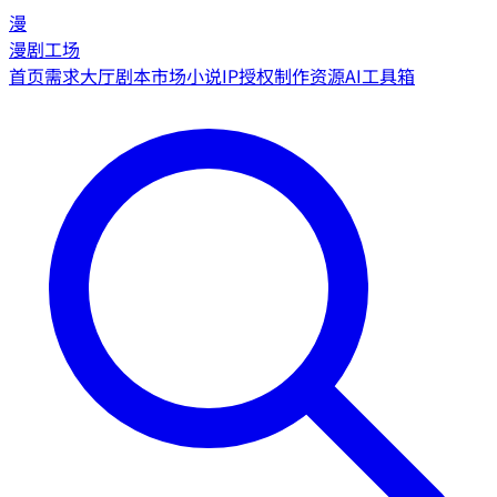
漫
漫剧工场
首页
需求大厅
剧本市场
小说IP授权
制作资源
AI工具箱