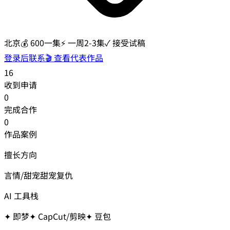
北京
💰
600一集
⚡
一周2-3集
✓ 接受试稿
登录后联系
🎬 查看代表作品
16
收到申请
0
完成合作
0
作品案例
擅长方向
言情/甜宠
甜宠复仇
AI 工具栈
✦
即梦
✦
CapCut/剪映
✦
豆包