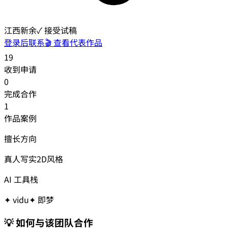
江西新余
✓ 接受试稿
登录后联系
🎬 查看代表作品
19
收到申请
0
完成合作
1
作品案例
擅长方向
真人写实
2D风格
AI 工具栈
✦
vidu
✦
即梦
💡 如何与该团队合作