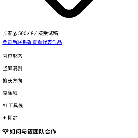
长春
💰
500
⚡
8
✓ 接受试稿
登录后联系
🎬 查看代表作品
内容形态
竖屏漫剧
擅长方向
厚涂风
AI 工具栈
✦
即梦
💡 如何与该团队合作