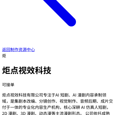
返回制作资源中心
炬
炬点视效科技
可接单
炬点视效科技有限公司专注于AI 短剧、AI 漫剧内容承制领
域，是集剧本改编、分镜创作、视觉制作、音频后期、成片交
付于一体的专业化内容生产机构，核心深耕 AI 仿真人短剧，
2D 漫剧、3D 漫剧、动态漫等主流漫剧形态。 公司依托成熟