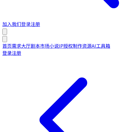
加入我们
登录
注册
首页
需求大厅
剧本市场
小说IP授权
制作资源
AI工具箱
登录
注册