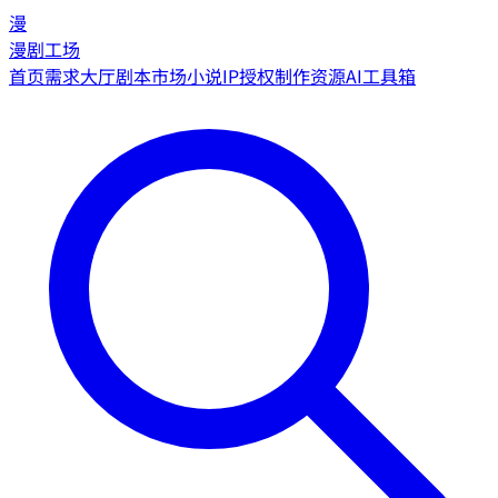
漫
漫剧工场
首页
需求大厅
剧本市场
小说IP授权
制作资源
AI工具箱