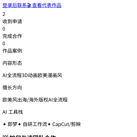
登录后联系
🎬 查看代表作品
2
收到申请
0
完成合作
0
作品案例
内容形态
AI全流程
3D动画
欧美漫画风
擅长方向
欧美风
出海/海外版权
AI全流程
AI 工具栈
✦
即梦
✦
自研工作流
✦
CapCut/剪映