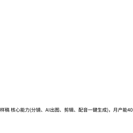
看样稿 核心能力(分镜、AI出图、剪辑、配音一键生成)，月产能4