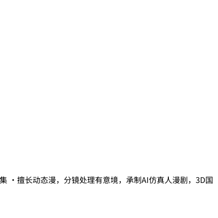
0集 ·擅长动态漫，分镜处理有意境，承制AI仿真人漫剧，3D国