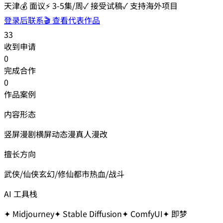
天津
💰
面议
⚡
3-5集/周
✓ 接受试稿
✓ 支持海外项目
登录后联系
🎬 查看代表作品
33
收到申请
0
完成合作
0
作品案例
内容形态
竖屏漫剧
横屏动态漫
真人漫改
擅长方向
武侠/仙侠
玄幻/修仙
都市
热血/战斗
AI 工具栈
✦
Midjourney
✦
Stable Diffusion
✦
ComfyUI
✦
即梦