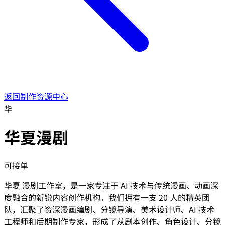
返回制作资源中心
华
华夏漫剧
可接单
华夏 漫剧工作室，是一家专注于 AI 技术与传统漫画、动画深
度融合的新锐内容创作机构。我们拥有一支 20 人的精英团
队，汇聚了资深漫画编剧、分镜导演、美术设计师、AI 技术
工程师和后期制作专家，形成了从剧本创作、角色设计、分镜