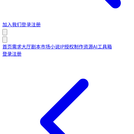
加入我们
登录
注册
首页
需求大厅
剧本市场
小说IP授权
制作资源
AI工具箱
登录
注册