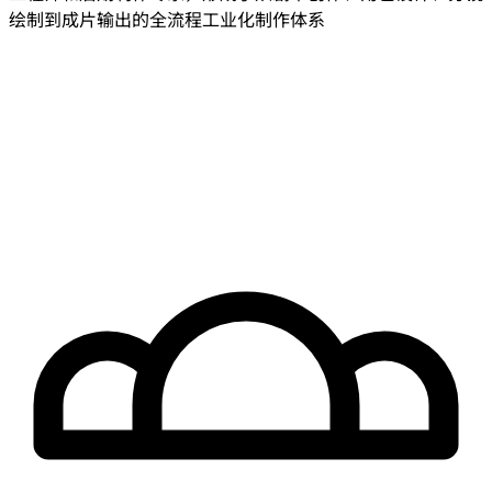
绘制到成片输出的全流程工业化制作体系