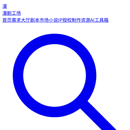
漫
漫剧工场
首页
需求大厅
剧本市场
小说IP授权
制作资源
AI工具箱