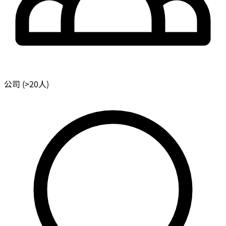
公司 (>20人)