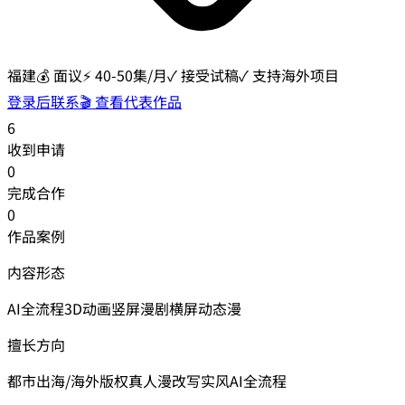
福建
💰
面议
⚡
40-50集/月
✓ 接受试稿
✓ 支持海外项目
登录后联系
🎬 查看代表作品
6
收到申请
0
完成合作
0
作品案例
内容形态
AI全流程
3D动画
竖屏漫剧
横屏动态漫
擅长方向
都市
出海/海外版权
真人漫改
写实风
AI全流程