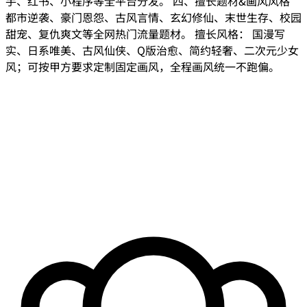
手、红书、小程序等全平台分发。 四、擅长题材&画风风格
都市逆袭、豪门恩怨、古风言情、玄幻修仙、末世生存、校园
甜宠、复仇爽文等全网热门流量题材。 擅长风格： 国漫写
实、日系唯美、古风仙侠、Q版治愈、简约轻奢、二次元少女
风；可按甲方要求定制固定画风，全程画风统一不跑偏。