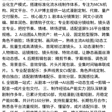
业化生产模式，搭建标准化流水线制作体系，专注为MCN机
构、网文平台、个人IP博主提供一站式漫剧定制、代做、量产
交付服务。 二、核心能力 1. 剧本&分镜策划：网文小说改
编、脚本润色、剧情钩子优化；专业影视级分镜绘制，镜头语
言专业，把控节奏、情绪、转场逻辑，适配竖屏9:16平台播放
规格。 2. AI出图&人物资产：统一人设、固定脸型服饰、跨集
角色不崩脸；场景定制、画风统一，熟练主流AI绘图/动态工
具，批量生成高清镜头、首尾帧过渡镜头。 3. 动态漫制作：
人物微动、运镜推拉、镜头衔接、特效点缀，让静态画面丝滑
有动态感。 4. 后期剪辑包装：精剪节奏、字幕排版、调色润
色、背景音乐、音效穿插、片头片尾包装、全集时间轴串联成
片。 5. 专业配音配乐：多声线男女CV配音、角色声线定制、
旁白独白；适配剧情情绪配乐、音效分层，氛围感拉满。
6. 全链路一站式：从剧本→分镜→AI出图→动态生成→剪辑→
配音→成片全包交付。 三、制作经验&产能实力 团队深耕漫
剧制作多年，已累计完成50部，完结漫剧/连载短剧，月稳定
产能80集、共计约160分钟，支持批量定制、长期包月合作；
熟悉各平台流量规则，懂钩子、懂留存，成片适配抖音、快