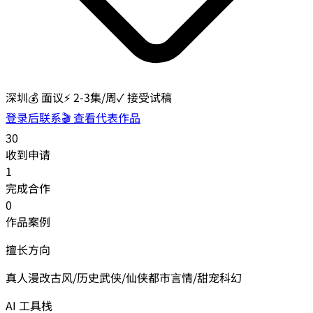
深圳
💰
面议
⚡
2-3集/周
✓ 接受试稿
登录后联系
🎬 查看代表作品
30
收到申请
1
完成合作
0
作品案例
擅长方向
真人漫改
古风/历史
武侠/仙侠
都市
言情/甜宠
科幻
AI 工具栈