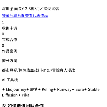
深圳
💰
面议
⚡
2-3部/月
✓ 接受试稿
登录后联系
🎬 查看代表作品
1
收到申请
0
完成合作
0
作品案例
擅长方向
都市
悬疑/惊悚
热血/战斗
奇幻/冒险
真人漫改
AI 工具栈
✦
Midjourney
✦
即梦
✦
Keling
✦
Runway
✦
Sora
✦
Stable
Diffusion
✦
Pika
💡 如何与该团队合作