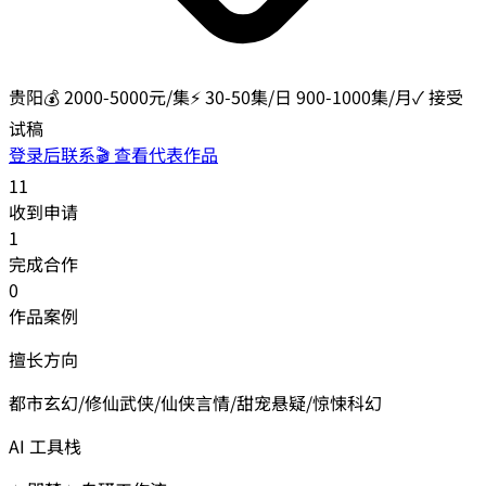
贵阳
💰
2000-5000元/集
⚡
30-50集/日 900-1000集/月
✓ 接受
试稿
登录后联系
🎬 查看代表作品
11
收到申请
1
完成合作
0
作品案例
擅长方向
都市
玄幻/修仙
武侠/仙侠
言情/甜宠
悬疑/惊悚
科幻
AI 工具栈