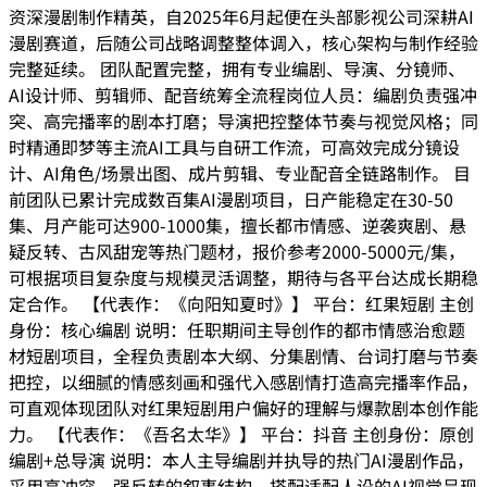
资深漫剧制作精英，自2025年6月起便在头部影视公司深耕AI
漫剧赛道，后随公司战略调整整体调入，核心架构与制作经验
完整延续。 团队配置完整，拥有专业编剧、导演、分镜师、
AI设计师、剪辑师、配音统筹全流程岗位人员：编剧负责强冲
突、高完播率的剧本打磨；导演把控整体节奏与视觉风格；同
时精通即梦等主流AI工具与自研工作流，可高效完成分镜设
计、AI角色/场景出图、成片剪辑、专业配音全链路制作。 目
前团队已累计完成数百集AI漫剧项目，日产能稳定在30-50
集、月产能可达900-1000集，擅长都市情感、逆袭爽剧、悬
疑反转、古风甜宠等热门题材，报价参考2000-5000元/集，
可根据项目复杂度与规模灵活调整，期待与各平台达成长期稳
定合作。 【代表作：《向阳知夏时》】 平台：红果短剧 主创
身份：核心编剧 说明：任职期间主导创作的都市情感治愈题
材短剧项目，全程负责剧本大纲、分集剧情、台词打磨与节奏
把控，以细腻的情感刻画和强代入感剧情打造高完播率作品，
可直观体现团队对红果短剧用户偏好的理解与爆款剧本创作能
力。 【代表作：《吾名太华》】 平台：抖音 主创身份：原创
编剧+总导演 说明：本人主导编剧并执导的热门AI漫剧作品，
采用高冲突、强反转的叙事结构，搭配适配人设的AI视觉呈现