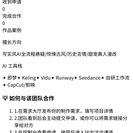
收到申请
0
完成合作
0
作品案例
擅长方向
写实风
AI全流程
悬疑/惊悚
古风/历史
言情/甜宠
真人漫改
AI 工具栈
✦
即梦
✦
Keling
✦
Vidu
✦
Runway
✦
Seedance
✦
自研工作流
✦
CapCut/剪映
💡 如何与该团队合作
1.
在需求大厅发布你的制作需求，填写项目详情
2.
团队看到后会主动提交申请，或你可以将需求链接分
享给对方
3.
在控制台查看申请，接受后进入站内洽谈通道