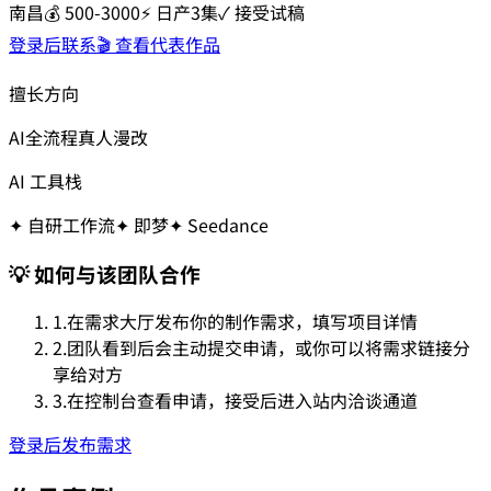
南昌
💰
500-3000
⚡
日产3集
✓ 接受试稿
登录后联系
🎬 查看代表作品
擅长方向
AI全流程
真人漫改
AI 工具栈
✦
自研工作流
✦
即梦
✦
Seedance
💡 如何与该团队合作
1.
在需求大厅发布你的制作需求，填写项目详情
2.
团队看到后会主动提交申请，或你可以将需求链接分
享给对方
3.
在控制台查看申请，接受后进入站内洽谈通道
登录后发布需求