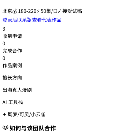
北京
💰
180-220
⚡
50集/日
✓ 接受试稿
登录后联系
🎬 查看代表作品
3
收到申请
0
完成合作
0
作品案例
擅长方向
出海真人漫剧
AI 工具栈
✦
既梦/可灵/小云雀
💡 如何与该团队合作