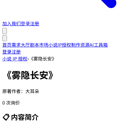
加入我们
登录
注册
首页
需求大厅
剧本市场
小说IP授权
制作资源
AI工具箱
登录
注册
小说 IP 授权
›
《
雾隐长安
》
《
雾隐长安
》
原著作者：
大耳朵
0
次询价
📋 内容简介