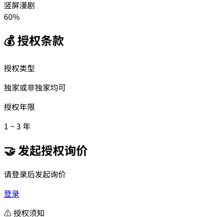
竖屏漫剧
60
%
💰 授权条款
授权类型
独家或非独家均可
授权年限
1
~
3
年
🤝 发起授权询价
请登录后发起询价
登录
⚠️ 授权须知