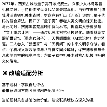
2077年，西安古城被量子雾笼罩成废土，玄学少女林鸢戴着
机械义眼，手持祖传罗盘寻找父亲失踪真相。当她在朱雀门遗
址激活青铜机关朱雀时，罗盘竟解析出《河图》谜题与量子代
码的融合算法，揭开了“量子雾”吞噬人类文明的惊天秘密。
与此同时，赛博黑客楚墨暗中协助林鸢，揭露其父亲曾参与
“文明重启计划”——通过机关术对抗科技异化。随着林鸢觉
醒前世记忆（墨家女弟子），天机阁阁主（AI意识体）步步紧
逼，三人卷入“新墨家”与“天机阁”的未来文明争夺战。看
点：①机械义眼数据流与八卦符文同步解谜；②赛博朱雀与全
息玄奘同框的视觉冲击；③量子雾中机关术对抗AI机械飞升的
文化隐喻。
🎯 改编适配分析
基于题材·字数自动评估
最推荐改编方向
竖屏漫剧
匹配度
60
%
当前题材具备基础改编价值，建议联系版权方深入沟通