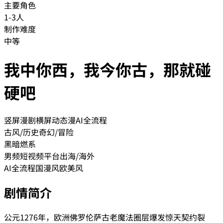
主要角色
1-3人
制作难度
中等
我中你西，我今你古，那就碰
硬吧
竖屏漫剧
横屏动态漫
AI全流程
古风/历史
奇幻/冒险
黑暗
燃系
男频
短视频平台
出海/海外
AI全流程
国漫风
欧美风
剧情简介
公元1276年，欧洲佛罗伦萨古老魔法圈层爆发惊天契约裂