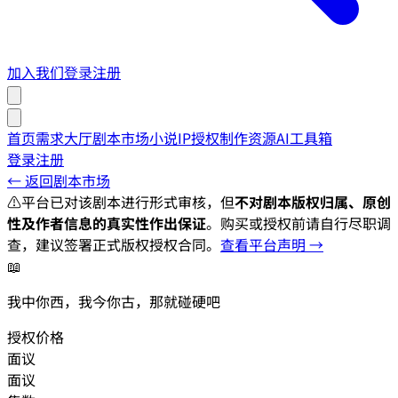
加入我们
登录
注册
首页
需求大厅
剧本市场
小说IP授权
制作资源
AI工具箱
登录
注册
← 返回剧本市场
⚠️
平台已对该剧本进行形式审核，但
不对剧本版权归属、原创
性及作者信息的真实性作出保证
。购买或授权前请自行尽职调
查，建议签署正式版权授权合同。
查看平台声明 →
📖
我中你西，我今你古，那就碰硬吧
授权价格
面议
面议