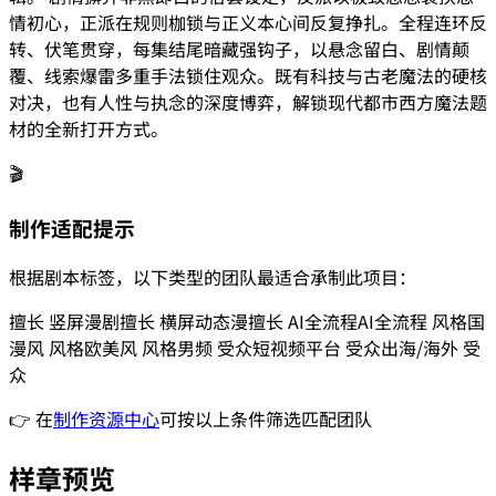
情初心，正派在规则枷锁与正义本心间反复挣扎。全程连环反
转、伏笔贯穿，每集结尾暗藏强钩子，以悬念留白、剧情颠
覆、线索爆雷多重手法锁住观众。既有科技与古老魔法的硬核
对决，也有人性与执念的深度博弈，解锁现代都市西方魔法题
材的全新打开方式。
🎬
制作适配提示
根据剧本标签，以下类型的团队最适合承制此项目：
擅长
竖屏漫剧
擅长
横屏动态漫
擅长
AI全流程
AI全流程
风格
国
漫风
风格
欧美风
风格
男频
受众
短视频平台
受众
出海/海外
受
众
👉 在
制作资源中心
可按以上条件筛选匹配团队
样章预览