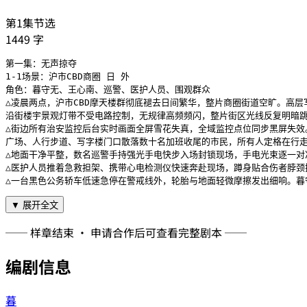
第1集节选
1449
字
第一集：无声掠夺

1-1场景：沪市CBD商圈 日 外

角色：暮守无、王心南、巡警、医护人员、围观群众

△凌晨两点，沪市CBD摩天楼群彻底褪去日间繁华，整片商圈街道空旷。高层
沿街楼宇景观灯带不受电路控制，无规律高频频闪，整片街区光线反复明暗跳
△街边所有治安监控后台实时画面全屏雪花失真，全域监控点位同步黑屏失效。
广场、人行步道、写字楼门口散落数十名加班收尾的市民，所有人定格在行走
△地面干净平整，数名巡警手持强光手电快步入场封锁现场，手电光束逐一对
△医护人员推着急救担架、携带心电检测仪快速奔赴现场，蹲身贴合伤者脖颈
△一台黑色公务轿车低速急停在警戒线外，轮胎与地面轻微摩擦发出细响。暮
▼ 展开全文
── 样章结束 · 申请合作后可查看完整剧本 ──
编剧信息
暮