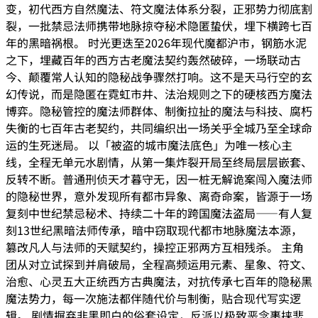
变，初代西方自然魔法、符文魔法体系分裂，正邪势力彻底割
裂，一批禁忌法师携带地脉掠夺秘术隐匿蛰伏，埋下横跨七百
年的黑暗祸根。 时光更迭至2026年现代魔都沪市，钢筋水泥
之下，埋藏百年的西方古老魔法契约轰然破碎，一场联动古
今、颠覆常人认知的隐秘战争骤然打响。这不是天马行空的玄
幻传说，而是隐匿在霓虹市井、法治规则之下的硬核西方魔法
博弈。隐秘管控的魔法师群体、制衡拉扯的魔法与科技、腐朽
失衡的七百年古老契约，共同编织出一场关乎全城乃至全球命
运的生死迷局。 以「被盗的城市魔法底色」为唯一核心主
线，全程无单元水剧情，从第一集炸裂开局至终局层层嵌套、
反转不断。普通刑侦天才暮守无，因一桩无解诡案闯入魔法师
的隐秘世界，意外发现所有都市异象、离奇命案，皆源于一场
复刻中世纪禁忌秘术、持续二十年的跨国魔法盗局——有人复
刻13世纪黑暗法师传承，暗中窃取现代都市地脉魔法本源，
篡改凡人与法师的天赋契约，操控正邪两方互相残杀。 主角
团从对立试探到并肩破局，全程高频运用元素、星象、符文、
治愈、心灵五大正统西方古典魔法，对抗传承七百年的隐秘黑
魔法势力，每一次施法都伴随代价与制衡，贴合现代写实逻
辑。 剧情摒弃非黑即白的俗套设定，反派以极致恶念裹挟悲