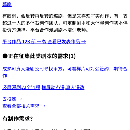
暮晚
有脑洞，会反转再反转的编剧，但是又喜欢写实创作，有一支
超过十人的多体裁创作团队，可定制剧本和大体量创作初本供
投资方选择。平台合作漫剧剧本培训老师。
平台作品
123
部 →
📚 查看已发表作品 →
●
正在征集此类剧本的需求
(
1
)
成熟AI真人漫剧公司寻找甲方，可看样片可对公签约，期待合
作
竖屏漫剧,AI全流程,横屏动态漫,真人漫改
去投递 →
查看全部相关需求 →
有制作需求？