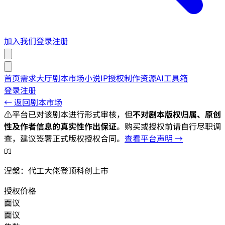
加入我们
登录
注册
首页
需求大厅
剧本市场
小说IP授权
制作资源
AI工具箱
登录
注册
← 返回剧本市场
⚠️
平台已对该剧本进行形式审核，但
不对剧本版权归属、原创
性及作者信息的真实性作出保证
。购买或授权前请自行尽职调
查，建议签署正式版权授权合同。
查看平台声明 →
📖
涅槃：代工大佬登顶科创上市
授权价格
面议
面议