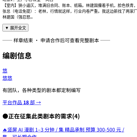
【室内】狭小逼仄，堆满旧合同、账本、纸箱。林建国攥着手机，脸色铁青，
张总（电话免提）：老林，行情就这样，行业内卷严重。我这边新找了两家厂
林建国（强忍怒…
▼ 展开全文
── 样章结束 · 申请合作后可查看完整剧本 ──
编剧信息
悠
悠悠
有团队，各种类型的剧本都定制编写
平台作品
18
部 →
●
正在征集此类剧本的需求
(
4
)
🔥
竖屏 AI 漫剧 1–3 分钟 / 集 精品承制 预算 300-500 元 /
集、可长期合作