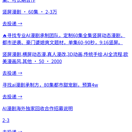
竖屏漫剧 · 60集 · 2-3万
去投递 →
🔥
寻找专业AI漫剧承制团队，定制60集全集竖屏动态漫剧，
都市逆袭、豪门婆媳爽文题材，单集60-90秒，9:16竖屏。
竖屏漫剧,横屏动态漫,真人漫改,3D动画,传统手绘,AI全流程,欧
美漫画风,其他 · 50 · 2000
去投递 →
寻找ai漫剧承制方，80集都市甜宠剧，预算4w
去投递 →
AI漫剧海外独家回收合作招募说明
2-3
去投递 →