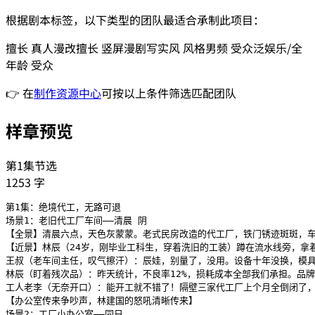
根据剧本标签，以下类型的团队最适合承制此项目：
擅长
真人漫改
擅长
竖屏漫剧
写实风
风格
男频
受众
泛娱乐/全
年龄
受众
👉 在
制作资源中心
可按以上条件筛选匹配团队
样章预览
第1集节选
1253
字
第1集：绝境代工，无路可退

场景1：老旧代工厂车间——清晨 阴

【全景】清晨六点，天色灰蒙蒙。老式民房改造的代工厂，铁门锈迹斑斑，车
【近景】林辰（24岁，刚毕业工科生，穿着洗旧的工装）蹲在流水线旁，拿
王叔（老车间主任，叹气擦汗）：辰娃，别量了，没用。设备十年没换，模具
林辰（盯着残次品）：昨天统计，不良率12%，损耗成本全部我们承担。品牌
工人老李（无奈开口）：能开工就不错了！隔壁三家代工厂上个月全倒闭了，
【办公室传来争吵声，林建国的怒吼清晰传来】

场景2：工厂小办公室——同日
