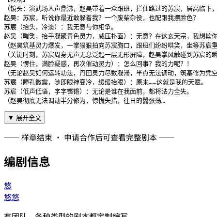
（镜头：演武场人声鼎沸，赵昊带着一众跟班，拦住路过的苏宸，居高临下，
赵昊：苏宸，听说你最近敢躲着我？一个废柴杂役，也配跟我摆脸色？

苏宸（抬头，冷淡）：我无意与你相争。

赵昊（嗤笑，抬手凝聚青色灵力，威压扑面）：无意？在这玄天宗，我想欺你
（赵昊筑基灵力爆发，一掌狠狠拍向苏宸胸口，跟班们纷纷哄笑，坐等苏宸重
（关键时刻，苏宸周身无声无息泛起一层无形屏障，赵昊掌风触碰到苏宸的瞬
赵昊（愣住，满脸疑惑，再次催动灵力）：怎么回事？我的力呢？！

（无论赵昊如何运转功法，丹田灵力尽数凝滞，半点无法调动，筑基修为凭空
苏宸（瞳孔微震，随即眼神变冷，缓缓抬眼）：原来……这就是我的天赋。

苏宸（低声低语，字字铿锵）：无论是谁在我面前，都将法力全失。

（赵昊彻底无法调动半分修为，惊慌失措，往日的嚣张荡…
▼ 展开全文
── 样章结束 · 申请合作后可查看完整剧本 ──
编剧信息
悠
悠悠
有团队，各种类型的剧本都定制编写