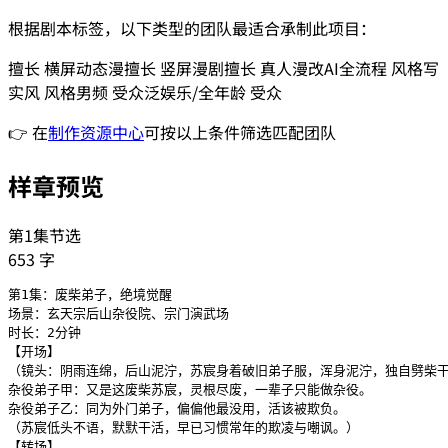
根据剧本标签，以下类型的团队最适合承制此项目：
擅长
横屏动态漫
擅长
竖屏漫剧
擅长
真人漫改
AI全流程
风格
写
实风
风格
男频
受众
泛娱乐/全年龄
受众
👉 在
制作资源中心
可按以上条件筛选匹配团队
样章预览
第1集节选
653
字
第1集：废柴弟子，绝境觉醒

场景：玄天宗后山杂役院、宗门演武场

时长：2分钟

【开场】

（镜头：阴雨连绵，后山泥泞，苏宸身着破旧弟子服，浑身泥泞，独自劈柴干
杂役弟子甲：又是这废柴苏宸，灵根尽废，一辈子只能做杂役。

杂役弟子乙：同为外门弟子，偏偏他最没用，活该被欺负。

（苏宸低头不语，默默干活，早已习惯常年的欺凌与嘲讽。）

【转场】
