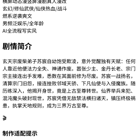
横屏动态漫
竖屏漫剧
真人漫改
玄幻/修仙
武侠/仙侠
热血/战斗
燃系
逆袭爽文
男频
泛娱乐/全年龄
AI全流程
写实风
剧情简介
玄天宗废柴弟子苏宸自幼饱受欺凌，意外觉醒独有天赋：任何
人靠近他便法力全失、神通作废。嚣张少主、金丹长老、宗门
宗主接连出手发难，悉数在其面前修为尽废。苏宸一战扬名，
清算宗门旧怨，接连挫败邻域天骄、下凡仙使与入侵魔族。随
历练深入，他揭开身世，竟是上古至尊转世。仙界举兵来犯、
混沌魔头破封现世，苏宸凭借无敌禁法横扫诸天，镇压终极祸
患，执掌天地规则，成为三界万古至尊。
🎬
制作适配提示