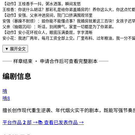
【动作】王桂香手一抖，粥水洒落，瞬间发怒

王桂香：你说什么胡话？那彩礼是给你弟盖婚房的！养你这么大，你这点忙都
【动作】安强、父亲冲进房间，院门口挤满围观邻里

安强（暴躁不耐烦）：姐你能不能懂点事？我婚房就差这三百块！女孩子迟早
父亲（抽烟沉闷）：听话，别闹脾气，家里一切都是为了你弟弟。

【动作】安小花环视众人，眼底压满委屈，字字清晰

安小花：我进厂两年，每月工资全部上交。厂里布料、过年粮油，我一分不留
▼ 展开全文
── 样章结束 · 申请合作后可查看完整剧本 ──
编剧信息
啃
啃8
擅长创作现代重生逆袭、年代烟火实干的剧本，既能写强节奏
平台作品
2
部 →
📚 查看已发表作品 →