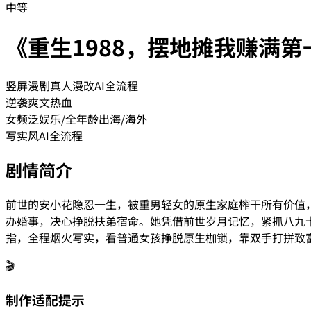
中等
《重生1988，摆地摊我赚满第
竖屏漫剧
真人漫改
AI全流程
逆袭爽文
热血
女频
泛娱乐/全年龄
出海/海外
写实风
AI全流程
剧情简介
前世的安小花隐忍一生，被重男轻女的原生家庭榨干所有价值，
办婚事，决心挣脱扶弟宿命。她凭借前世岁月记忆，紧抓八九
指，全程烟火写实，看普通女孩挣脱原生枷锁，靠双手打拼致
🎬
制作适配提示