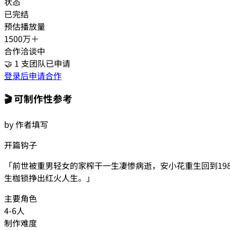
状态
已完结
预估播放量
1500万＋
合作洽谈中
🤝
1
支团队已申请
登录后申请合作
🎬 可制作性参考
by 作者填写
开篇钩子
「
前世被重男轻女的家榨干一生凄惨病逝，安小花重生回到19
生枷锁挣出红火人生。
」
主要角色
4-6人
制作难度