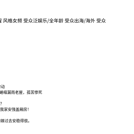
程
风格
女频
受众
泛娱乐/全年龄
受众
出海/海外
受众
动

蜷缩漏雨老屋，孤苦惨死

？

我家安强盖厢房！

嫁过去安稳得很。
