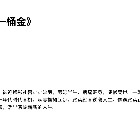
一桶金》
被迫换彩礼替弟弟婚房，劳碌半生、病痛缠身，凄惨离世。一朝重
十年代时代商机，从零摆摊起步，踏实经商逆袭人生。偶遇踏实
富，活出滚烫崭新的人生。