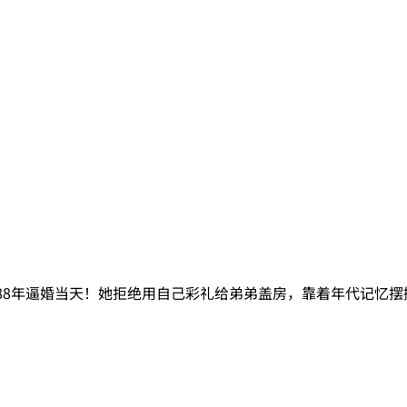
88年逼婚当天！她拒绝用自己彩礼给弟弟盖房，靠着年代记忆