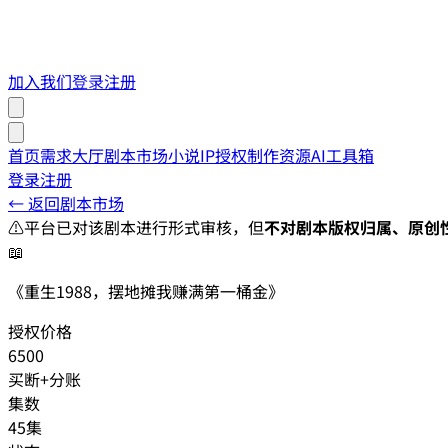
加入我们
登录
注册
首页
需求大厅
剧本市场
小说IP授权
制作资源
AI工具箱
登录
注册
← 返回剧本市场
⚠️
平台已对该剧本进行形式审核，但
不对剧本版权归属、原创
📖
《重生1988，摆地摊我赚满第一桶金》
授权价格
6500
买断+分账
集数
45集