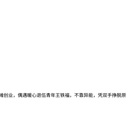
摆摊创业，偶遇暖心退伍青年王铁福，不靠异能，凭双手挣脱原