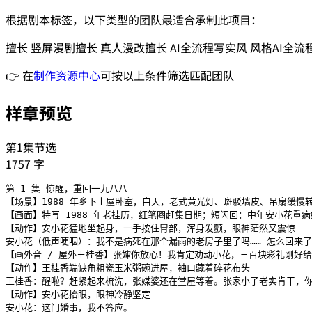
根据剧本标签，以下类型的团队最适合承制此项目：
擅长
竖屏漫剧
擅长
真人漫改
擅长
AI全流程
写实风
风格
AI全流
👉 在
制作资源中心
可按以上条件筛选匹配团队
样章预览
第1集节选
1757
字
第 1 集 惊醒，重回一九八八

【场景】1988 年乡下土屋卧室，白天，老式黄光灯、斑驳墙皮、吊扇缓慢转
【画面】特写 1988 年老挂历，红笔圈赶集日期；短闪回：中年安小花重病
【动作】安小花猛地坐起身，一手按住胃部，浑身发颤，眼神茫然又震惊

安小花（低声哽咽）：我不是病死在那个漏雨的老房子里了吗…… 怎么回来了
【画外音 / 屋外王桂香】张婶你放心！我肯定劝动小花，三百块彩礼刚好给
【动作】王桂香端缺角粗瓷玉米粥碗进屋，袖口藏着碎花布头

王桂香：醒啦？赶紧起来梳洗，张媒婆还在堂屋等着。张家小子老实肯干，你
【动作】安小花抬眼，眼神冷静坚定

安小花：这门婚事，我不答应。
