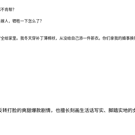
不肯帮？

嫁人，牺牲一下怎么了？

全给家里。我冬天穿补丁薄棉袄，从没给自己添一件新衣。你们拿我的婚事换
反转打脸的爽甜爆款剧情，也擅长刻画生活话写实、脚踏实地的