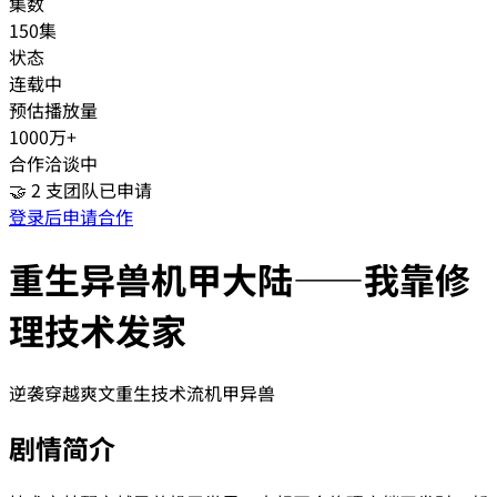
集数
150集
状态
连载中
预估播放量
1000万+
合作洽谈中
🤝
2
支团队已申请
登录后申请合作
重生异兽机甲大陆——我靠修
理技术发家
逆袭
穿越
爽文
重生
技术流
机甲
异兽
剧情简介