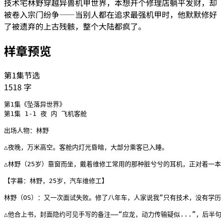
技术宅林野穿越异兽机甲世界，本想开个修理店躺平发财，却
被卷入宗门纷争——当别人都在追求最强机甲时，他默默修好
了被遗弃的上古残骸，整个大陆都疯了。
样章预览
第1集节选
1518
字
第1集《坠落异世界》

第1集 1-1 夜 内 飞机客舱

出场人物：林野

△夜晚，万米高空。客舱内灯光昏暗，大部分乘客已入睡。

△林野（25岁）靠窗而坐，戴着维修工常用的那种脏兮兮的耳机，正对着一
【字幕：林野，25岁，汽车维修工】

林野（OS）：又一次面试失败。修了八年车，人家说我“只有技术，没有学历”.
△他合上书，封面隐约可见手写的备注——“应龙，动力传输疑似...”，后半句