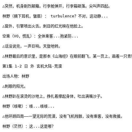
△突然，机身剧烈颠簸。行李舱弹开，行李箱砸落。尖叫声四起。

林野（摘下耳机，皱眉）： turbulence？不对，这动静...

△窗外，引擎喷出火舌。刺目的红光映在他脸上。

空乘（VO，慌乱）：全体乘客...抱紧防...

△话没说完，一声巨响。天旋地转。

△林野最后的意识里，是那本《山海经》在眼前翻飞，某一页上，画着一只青铜
第1集 1-2 日 外 玄机大陆·荒漠

出场人物：林野

△刺眼的阳光。

△林野趴在滚烫的沙地上，挣扎着撑起身体，吐出满嘴沙子。

林野（咳嗽）：咳...咳咳...

△他环顾四周——一望无际的荒漠，没有飞机残骸，没有乘客，没有救援。

林野（茫然）：这...这是哪？
