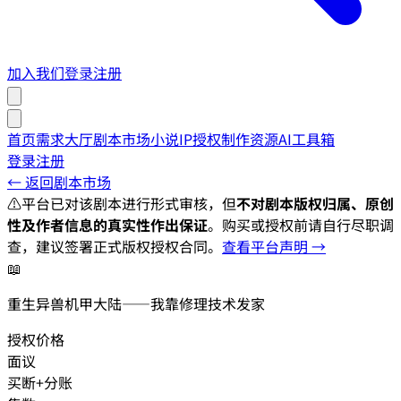
加入我们
登录
注册
首页
需求大厅
剧本市场
小说IP授权
制作资源
AI工具箱
登录
注册
← 返回剧本市场
⚠️
平台已对该剧本进行形式审核，但
不对剧本版权归属、原创
性及作者信息的真实性作出保证
。购买或授权前请自行尽职调
查，建议签署正式版权授权合同。
查看平台声明 →
📖
重生异兽机甲大陆——我靠修理技术发家
授权价格
面议
买断+分账