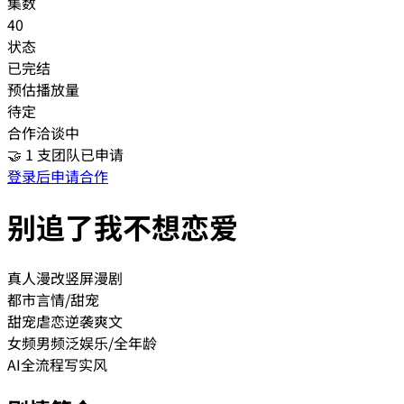
集数
40
状态
已完结
预估播放量
待定
合作洽谈中
🤝
1
支团队已申请
登录后申请合作
别追了我不想恋爱
真人漫改
竖屏漫剧
都市
言情/甜宠
甜宠
虐恋
逆袭爽文
女频
男频
泛娱乐/全年龄
AI全流程
写实风