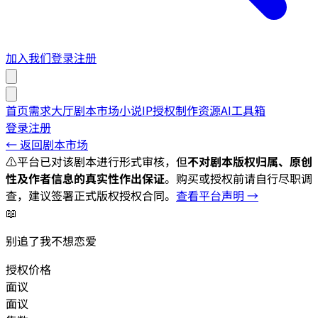
加入我们
登录
注册
首页
需求大厅
剧本市场
小说IP授权
制作资源
AI工具箱
登录
注册
← 返回剧本市场
⚠️
平台已对该剧本进行形式审核，但
不对剧本版权归属、原创
性及作者信息的真实性作出保证
。购买或授权前请自行尽职调
查，建议签署正式版权授权合同。
查看平台声明 →
📖
别追了我不想恋爱
授权价格
面议
面议