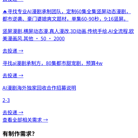
🔥
寻找专业AI漫剧承制团队，定制60集全集竖屏动态漫剧，
都市逆袭、豪门婆媳爽文题材，单集60-90秒，9:16竖屏。
竖屏漫剧,横屏动态漫,真人漫改,3D动画,传统手绘,AI全流程,欧
美漫画风,其他 · 50 · 2000
去投递 →
寻找ai漫剧承制方，80集都市甜宠剧，预算4w
去投递 →
AI漫剧海外独家回收合作招募说明
2-3
去投递 →
查看全部相关需求 →
有制作需求？