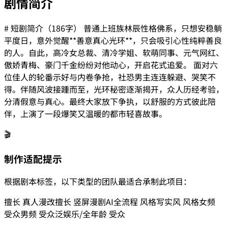
剧情简介
# 短剧简介（186字） 普通上班族林辰性格佛系，只想安稳躺
平度日，意外觉醒**善意真心光环**，只会吸引心性纯粹善良
的人。自此，高冷女总裁、清冷学姐、软萌同事、元气网红、
傲娇青梅、豪门千金纷纷对他动心，开启花式追爱。 面对六
位佳人的轮番示好与内卷争抢，社恐男主连连躲避、哭笑不
得。伴随风波接踵而至，光环秘密逐渐揭开，众人历经考验，
分清假意与真心。最终大家放下争执，以舒服的方式彼此陪
伴，上演了一段爆笑又温暖的都市轻喜故事。
🎬
制作适配提示
根据剧本标签，以下类型的团队最适合承制此项目：
擅长
真人漫改
擅长
竖屏漫剧
AI全流程
风格
写实风
风格
女频
受众
男频
受众
泛娱乐/全年龄
受众