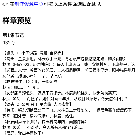
👉 在
制作资源中心
可按以上条件筛选匹配团队
样章预览
第1集节选
435
字
【镜头 1 小区道路 清晨 自然光】

（镜头：全景推近，林辰双手插兜，背着帆布包慢悠悠走路，脚步闲散）

林辰（内心 OS，轻声独白）：每天上班两点一线，安稳摸鱼、下班躺平，这
（迎面走来常年冷面的女邻居，二人擦肩瞬间，邻居猛地停步，眼神错愕地盯
女邻居（拘谨小声）：早、早上好。

（林辰愣住，眨眨眼，一脸茫然）

林辰：呃…… 早上好。

（女邻居羞涩低头，迟迟不肯挪步。林辰尴尬挠头，快步匆匆离开）

林辰（OS）：奇怪了，她住对面一年多，从没打过招呼，今天怎么回事？

【镜头 2 公司正门 早高峰 人流密集】

（转场，镜头切换至公司门口。来往员工步履匆匆，一辆黑色豪车缓缓停下，
苏晚（画外音，清冷气场）：林辰，站住。

（林辰闻声停下脚步，转头看向车内，面露诧异）

林辰（OS）：不对劲，今天所有人都怪怪的……

（黑屏，弹出字幕钩子）
