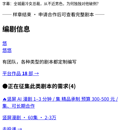
── 样章结束 · 申请合作后可查看完整剧本 ──
编剧信息
悠
悠悠
有团队，各种类型的剧本都定制编写
平台作品
18
部 →
●
正在征集此类剧本的需求
(
4
)
🔥
竖屏 AI 漫剧 1–3 分钟 / 集 精品承制 预算 300-500 元 /
集、可长期合作
竖屏漫剧 · 60集 · 2-3万
去投递 →