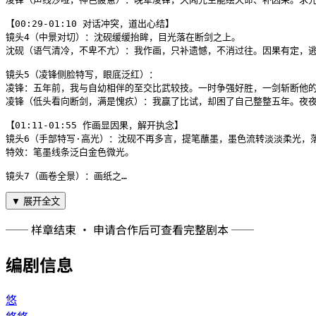
【00:29-01:10 对话冲突，道出心结】

镜头4（中景对切）：沈砚缓缓抬眸，目光落在断剑之上。

沈砚（语气清冷，不卑不亢）：我作画，只补遗憾，不消过往。因果有定，逃
镜头5（凌锋侧脸特写，眼底泛红）：

凌锋：五年前，我与自幼相伴的至交比武较技。一时争强好胜，一剑斩断他的
凌锋（低头看向断剑，满是愧疚）：我赢了比试，却困了自己整整五年。夜夜
【01:11-01:55 作画显因果，解开执念】

镜头6（手部特写·高光）：沈砚不再多言，提笔蘸墨，墨色流转淡淡柔光，落
特效：笔墨线条泛白金色微光。

镜头7（画卷全景）：画纸之…
▼ 展开全文
── 样章结束 · 申请合作后可查看完整剧本 ──
编剧信息
悠