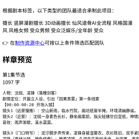
根据剧本标签，以下类型的团队最适合承制此项目：
擅长
竖屏漫剧
擅长
3D动画
擅长
仙风道骨
AI全流程
风格
国漫
风
风格
女频
受众
男频
受众
泛娱乐/全年龄
受众
👉 在
制作资源中心
可按以上条件筛选匹配团队
样章预览
第1集节选
1097
字
人物：沈砚、凌锋（落魄剑客）

剧情定位：开篇立人设，引出「因果黑雾」第一条线索

【00:00-00:28 开场入镜】

镜头1（远景慢推）：空山新雨，临水竹院，画坊纸窗半掩，环境清幽静谧。

镜头2（近景）：沈砚一身素色长衫，静坐画案前，指尖轻拂空白宣纸，神情淡
音效：雨声渐歇，溪水潺潺。

镜头3（门口特写）：泥泞脚步声传来，凌锋身披湿蓑衣，衣衫陈旧，双手紧
凌锋（声线沙哑，神色疲惫）：晚辈凌锋，久闻先生能绘天命、补因果。求先