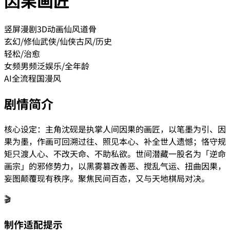
竖屏漫剧
3D动画
仙风道骨
玄幻/修仙
武侠/仙侠
古风/历史
轻松/治愈
女频
男频
泛娱乐/全年龄
AI全流程
国漫风
剧情简介
核心设定：主角沈砚是执掌人间因果的画匠，以笔墨为引、因
果为墨，作画可回溯过往、照见本心、补全世人遗憾；恪守规
矩只渡人心、不改天命、不助私欲。世间潜藏一股名为「逆命
画宗」的邪修势力，以黑雾篡改善恶、搅乱气运、扭曲因果，
妄图颠覆现有秩序。聚焦民间百态，又与天地棋局对决。
🎬
制作适配提示