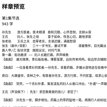
样章预览
第1集节选
943
字
孙先生	游方医者，医术精湛	慈和沉稳，心怀悲悯，言辞从容

王氏	妇人，张生之母	爱子如命，性急心切，跪地求医

张老伯	王氏之夫	忠厚老实，言语迟缓，满面愁容

张生（画中/背影）	三十一岁书生，屡试不第	清瘦憔悴，目光黯淡

路人甲/乙	街坊邻里	围观议论，衬托气氛

第一幕：街坊跪求 —— 妇人长跪拦路，声声唤救

【画面】 晨光微熹，青石板街巷。薄雾笼罩，远处传来鸡鸣。街边早点铺刚
【画面】 一位身着青衫的医者——孙先生，背着药箱，步履从容地走在街巷中
旁白：大唐盛世，杏林之中，有医者孙先生，游方行医，不问贫富，但求心安
【画面】 突然，一个衣衫朴素、鬓发凌乱的妇人从巷口冲出，"扑通"一声跪
王氏（声泪俱下）：先生！求您救救我的孩儿！求您了！

【画面】 孙先生一惊，脚步顿住。药箱上的草药猛地一晃。周围行人纷纷驻足