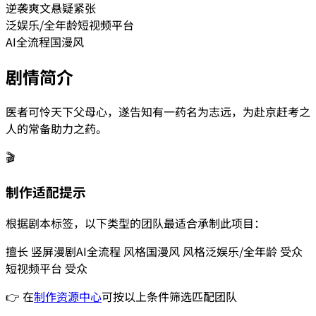
逆袭爽文
悬疑紧张
泛娱乐/全年龄
短视频平台
AI全流程
国漫风
剧情简介
医者可怜天下父母心，遂告知有一药名为志远，为赴京赶考之
人的常备助力之药。
🎬
制作适配提示
根据剧本标签，以下类型的团队最适合承制此项目：
擅长
竖屏漫剧
AI全流程
风格
国漫风
风格
泛娱乐/全年龄
受众
短视频平台
受众
👉 在
制作资源中心
可按以上条件筛选匹配团队