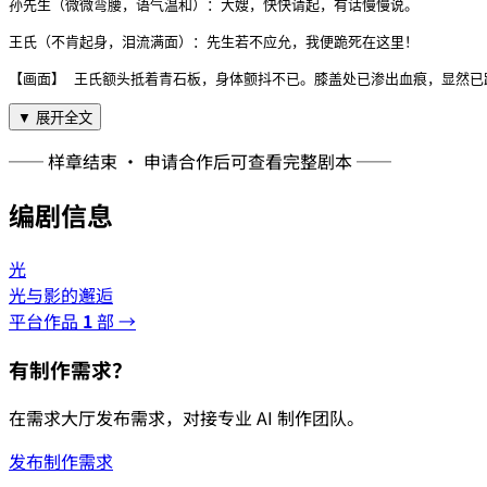
孙先生（微微弯腰，语气温和）：大嫂，快快请起，有话慢慢说。

王氏（不肯起身，泪流满面）：先生若不应允，我便跪死在这里！

【画面】 王氏额头抵着青石板，身体颤抖不已。膝盖处已渗出血痕，显然已
▼ 展开全文
── 样章结束 · 申请合作后可查看完整剧本 ──
编剧信息
光
光与影的邂逅
平台作品
1
部 →
有制作需求？
在需求大厅发布需求，对接专业 AI 制作团队。
发布制作需求