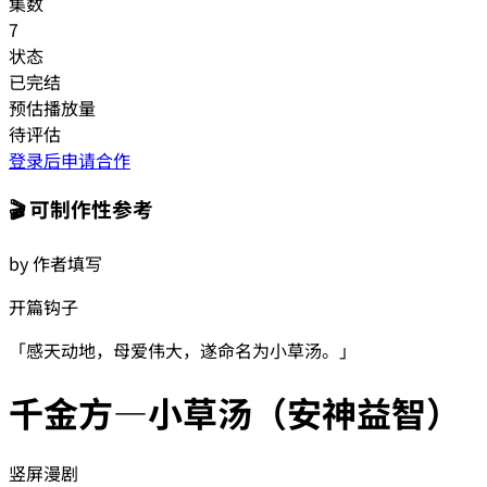
集数
7
状态
已完结
预估播放量
待评估
登录后申请合作
🎬 可制作性参考
by 作者填写
开篇钩子
「
感天动地，母爱伟大，遂命名为小草汤。
」
千金方—小草汤（安神益智）
竖屏漫剧