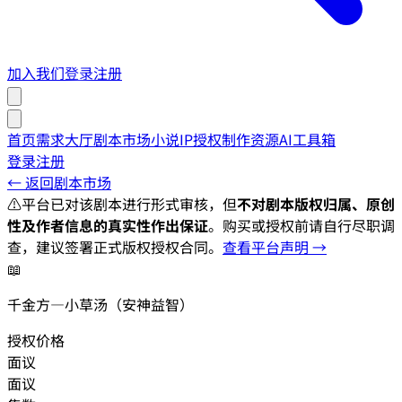
加入我们
登录
注册
首页
需求大厅
剧本市场
小说IP授权
制作资源
AI工具箱
登录
注册
← 返回剧本市场
⚠️
平台已对该剧本进行形式审核，但
不对剧本版权归属、原创
性及作者信息的真实性作出保证
。购买或授权前请自行尽职调
查，建议签署正式版权授权合同。
查看平台声明 →
📖
千金方—小草汤（安神益智）
授权价格
面议
面议