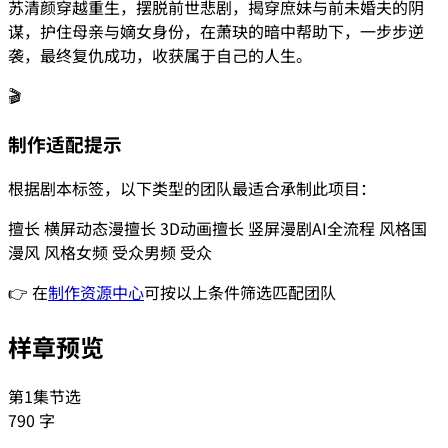
苏清颜穿越重生，摆脱前世悲剧，揭穿庶妹与前未婚夫的阴
谋，护住母亲与嫡女身份，在萧玦的暗中帮助下，一步步逆
袭，最终复仇成功，收获属于自己的人生。
🎬
制作适配提示
根据剧本标签，以下类型的团队最适合承制此项目：
擅长
横屏动态漫
擅长
3D动画
擅长
竖屏漫剧
AI全流程
风格
国
漫风
风格
女频
受众
男频
受众
👉 在
制作资源中心
可按以上条件筛选匹配团队
样章预览
第1集节选
790
字