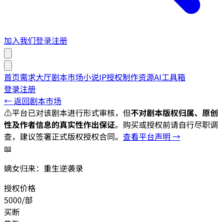
加入我们
登录
注册
首页
需求大厅
剧本市场
小说IP授权
制作资源
AI工具箱
登录
注册
← 返回剧本市场
⚠️
平台已对该剧本进行形式审核，但
不对剧本版权归属、原创
性及作者信息的真实性作出保证
。购买或授权前请自行尽职调
查，建议签署正式版权授权合同。
查看平台声明 →
📖
嫡女归来：重生逆袭录
授权价格
5000/部
买断