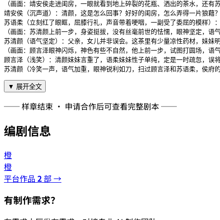
（画面：靖安侯走进闺房，一眼就看到地上碎裂的花瓶、洒出的茶水，还有苏
靖安侯（沉声道）：清颜，这是怎么回事？好好的闺房，怎么弄得一片狼藉？
苏语柔（立刻红了眼眶，屈膝行礼，声音带着哽咽，一副受了委屈的模样）：
（画面：苏清颜上前一步，身姿挺拔，没有丝毫前世的怯懦，眼神坚定，语气
苏清颜（语气坚定）：父亲，女儿并非误会。这茶里有少量凉性药材，妹妹明
（画面：顾言泽眼神闪烁，神色有些不自然，他上前一步，试图打圆场，语气
顾言泽（浅笑）：清颜妹妹言重了，语柔妹妹性子单纯，定是一时疏忽，误将
苏清颜（冷笑一声，语气加重，眼神锐利如刀，扫过顾言泽和苏语柔，侯府的
▼ 展开全文
── 样章结束 · 申请合作后可查看完整剧本 ──
编剧信息
橙
橙
平台作品
2
部 →
有制作需求？