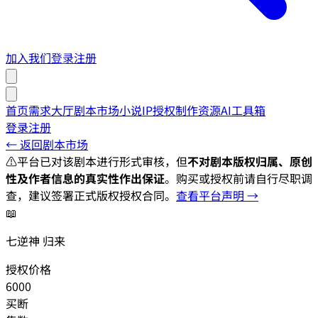
加入我们
登录
注册
首页
需求大厅
剧本市场
小说IP授权
制作资源
AI工具箱
登录
注册
← 返回剧本市场
⚠️
平台已对该剧本进行形式审核，但
不对剧本版权归属、原创
性及作者信息的真实性作出保证
。购买或授权前请自行尽职调
查，建议签署正式版权授权合同。
查看平台声明 →
📖
七逆神 归来
授权价格
6000
买断