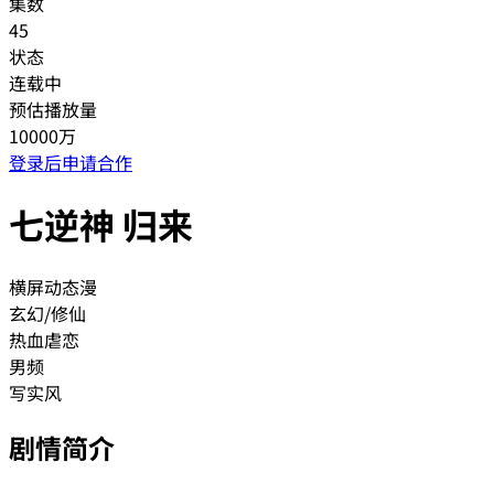
集数
45
状态
连载中
预估播放量
10000万
登录后申请合作
七逆神 归来
横屏动态漫
玄幻/修仙
热血
虐恋
男频
写实风
剧情简介