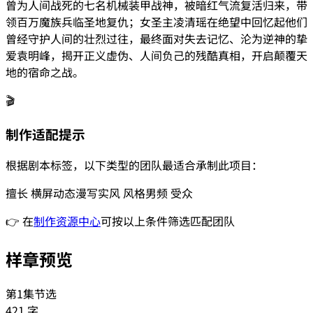
曾为人间战死的七名机械装甲战神，被暗红气流复活归来，带
领百万魔族兵临圣地复仇；女圣主凌清瑶在绝望中回忆起他们
曾经守护人间的壮烈过往，最终面对失去记忆、沦为逆神的挚
爱袁明峰，揭开正义虚伪、人间负己的残酷真相，开启颠覆天
地的宿命之战。
🎬
制作适配提示
根据剧本标签，以下类型的团队最适合承制此项目：
擅长
横屏动态漫
写实风
风格
男频
受众
👉 在
制作资源中心
可按以上条件筛选匹配团队
样章预览
第1集节选
421
字