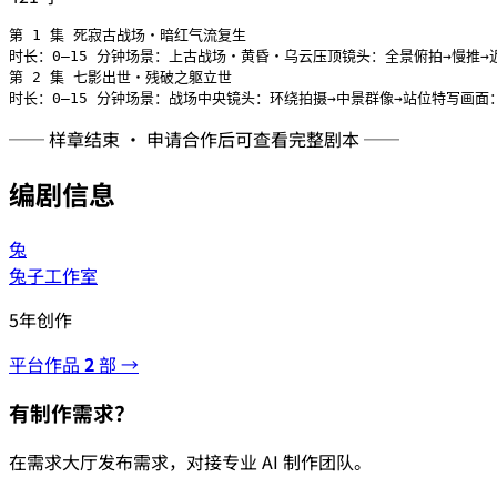
第 1 集 死寂古战场・暗红气流复生

时长：0–15 分钟场景：上古战场・黄昏・乌云压顶镜头：全景俯拍→慢
第 2 集 七影出世・残破之躯立世

时长：0–15 分钟场景：战场中央镜头：环绕拍摄→中景群像→站位特写
── 样章结束 · 申请合作后可查看完整剧本 ──
编剧信息
兔
兔子工作室
5年创作
平台作品
2
部 →
有制作需求？
在需求大厅发布需求，对接专业 AI 制作团队。