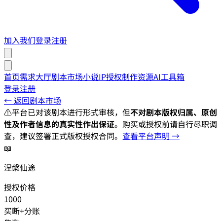
加入我们
登录
注册
首页
需求大厅
剧本市场
小说IP授权
制作资源
AI工具箱
登录
注册
← 返回剧本市场
⚠️
平台已对该剧本进行形式审核，但
不对剧本版权归属、原创
性及作者信息的真实性作出保证
。购买或授权前请自行尽职调
查，建议签署正式版权授权合同。
查看平台声明 →
📖
涅槃仙途
授权价格
1000
买断+分账