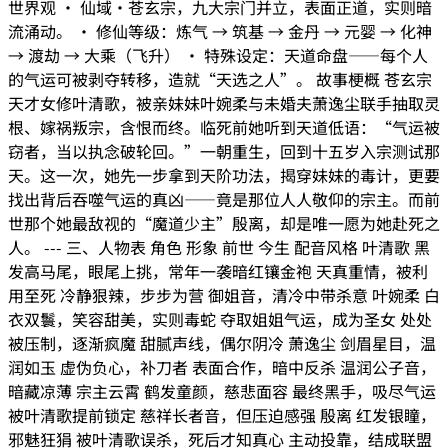
世界观 · 仙域·苍玄宗，九大宗门并立，表面正道，实则暗
流涌动。 · 修仙等级：炼气 → 筑基 → 金丹 → 元婴 → 化神
→ 渡劫 → 大乘（飞升） · 特殊设定：天道命盘——每个人
的气运可被剥夺转移，造就“天选之人”。 故事梗概 苍玄宗
天才女修叶清歌，被亲妹妹叶婉柔与未婚夫萧逸尘联手抽取灵
根、嫁祸叛宗，含恨而终。临死前她听到天道低语：“气运被
窃者，当以执念破轮回。”一朝重生，回到十五岁入宗测试那
天。这一次，她先一步拿到天阶功法，揭穿妹妹的毒计，更要
找出背后吞噬气运的真凶——竟是那位人人敬仰的宗主。而前
世那个她最敌视的“魔道少主”殷离，却是唯一愿为她赴死之
人。 --- 三、人物表 角色 形象 前世 今生 配音风格 叶清歌 黑
发高马尾，眼尾上挑，常年一袭暗红镶金袍 天真重情，被利
用至死 冷静狠辣，步步为营 御姐音，清冷中带杀意 叶婉柔 白
衣双鬟，笑容甜美，实则毒蛇 夺取姐姐气运，成为圣女 处处
被压制，逐渐疯魔 甜腻声线，偶尔阴冷 萧逸尘 剑眉星目，温
润如玉 虚伪负心，补刀者 表面合作，暗中反杀 温润公子音，
暗藏凉薄 宗主云霄 鹤发童颜，慈悲面容 最终黑手，吸尽气运
被叶清歌提前锁定 慈祥长者音，但压迫感强 殷离 红发银瞳，
邪魅狂狷 被叶清歌误杀，死后才知真心 主动投靠，结成联盟