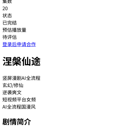
集数
20
状态
已完结
预估播放量
待评估
登录后申请合作
涅槃仙途
竖屏漫剧
AI全流程
玄幻/修仙
逆袭爽文
短视频平台
女频
AI全流程
国漫风
剧情简介