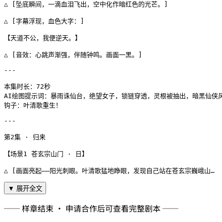
△ [坠底瞬间，一滴血泪飞出，空中化作暗红色的光芒。]

△ [字幕浮现，血色大字：]

【天道不公，我便逆天。】

△ [音效：心跳声渐强，伴随钟鸣。画面一黑。]

---

本集时长：72秒

AI绘图提示词：暴雨诛仙台，绝望女子，锁链穿透，灵根被抽出，暗黑仙侠风
钩子：叶清歌重生！

---

第2集 · 归来

【场景1 苍玄宗山门 · 日】

△ [画面亮起——阳光刺眼。叶清歌猛地睁眼，发现自己站在苍玄宗巍峨山…
▼ 展开全文
── 样章结束 · 申请合作后可查看完整剧本 ──