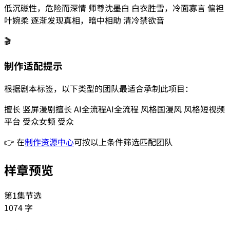
低沉磁性，危险而深情 师尊沈墨白 白衣胜雪，冷面寡言 偏袒
叶婉柔 逐渐发现真相，暗中相助 清冷禁欲音
🎬
制作适配提示
根据剧本标签，以下类型的团队最适合承制此项目：
擅长
竖屏漫剧
擅长
AI全流程
AI全流程
风格
国漫风
风格
短视频
平台
受众
女频
受众
👉 在
制作资源中心
可按以上条件筛选匹配团队
样章预览
第1集节选
1074
字