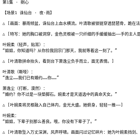
第1集 · 剜心

【场景1 诛仙台 · 夜·雨】

△ [画面：暴雨倾盆，诛仙台上血水横流。叶清歌被锁链穿透琵琶骨，跪在法阵
△ [特写：她的胸口被洞穿，金色灵根被一只纤细的手缓缓抽出——手的主人是
叶婉柔（轻声，贴耳）：

“姐姐，你知道吗？从你捡我回宗门那天，我就等着这一刻了。”

△ [叶清歌拼命抬头，看到台下萧逸尘负手而立，面无表情。]

叶清歌（嘶哑）：

“逸尘……我们已有婚约……你……”

萧逸尘（打断，漠然）：

“婚约？你不过是一块垫脚石。婉柔才是天道选中的真命天女。”

△ [叶婉柔将灵根融入自己体内，金光大盛。她俯身，轻轻一推——]

叶婉柔：

“姐姐，下辈子别那么善良。哦，你没有下辈子了。”

△ [叶清歌坠入万丈深渊，风声呼啸。画面闪过记忆碎片：她为叶婉柔挡剑、让