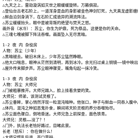
△九天之上，雷劫漩涡如灭世之眼缓缓旋转。万籁俱寂。

△登仙台古老石阶上，一道浑身是血的身影被金色神剑钉死，九天真龙虚影缠绕
△鲜血沿剑身淌下，在石阶汇成诡异的溯流阵法。

△苏尘缓缓抬头，眼中是被背叛的绝望与焚天之怒。

画外音（冰冷）：苏尘，你生为炉鼎，死为祭品，这便是你的天命。

△三魂七魄被脚下阵法吞噬。画面坠入无尽黑暗。

1-2 夜 内 杂役房

人物：苏尘（少年）

△黑暗褪去。破旧木床上，少年苏尘猛然睁眼。

△他大口喘息，眼神从茫然到清明，再到冰冷。余光扫过桌上铜镜——镜中映出
△屋外传来脚步声。苏尘眼神骤变，嘴角勾起一抹冷笑。

1-3 夜 内 杂役房

人物：苏尘 大师兄

△门被粗暴推开。大师兄踏入，脸上挂着贪婪的笑。

大师兄：师弟，该测试灵根了。

△苏尘垂眸，掌心悄然浮现一粒混沌暗种。他张口，种子与鲜血一同吞入腹中。
△体内，混沌之种如恶鬼扑食，瞬间将天阶灵根的养分吞噬殆尽。

△苏尘面色骤白，倒地昏迷。大师兄急上前探查，面色铁青。

大师兄：灵根……没了？！

△门外，执法长老恰好路过，目睹此景。

长老（怒斥）：你在做什么！

△大师兄慌乱后退，百口莫辩。
