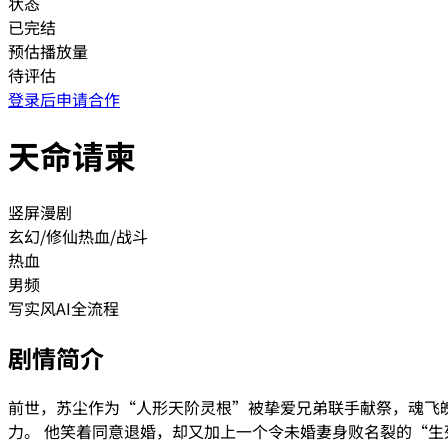
状态
已完结
预估播放量
待评估
登录后申请合作
天命请柬
竖屏漫剧
玄幻/修仙
热血/战斗
热血
男频
写实风
AI全流程
剧情简介
前世，苏尘作为“人形天阶灵根”被挚爱兄弟联手献祭，魂飞
力。 他笑着同意退婚，却又加上一个令未婚妻身败名裂的“