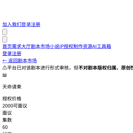
加入我们
登录
注册
首页
需求大厅
剧本市场
小说IP授权
制作资源
AI工具箱
登录
注册
← 返回剧本市场
⚠️
平台已对该剧本进行形式审核，但
不对剧本版权归属、原创
📖
天命请柬
授权价格
2000可面议
面议
集数
60