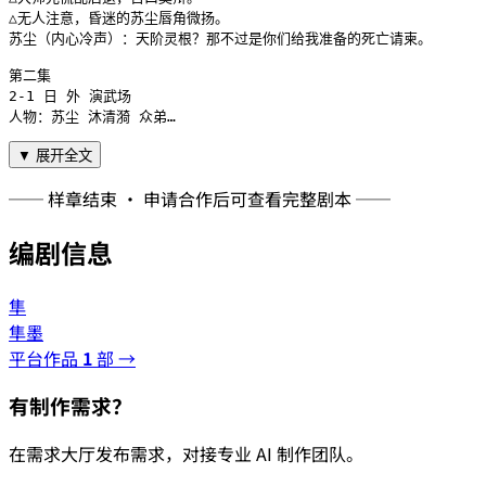
△无人注意，昏迷的苏尘唇角微扬。

苏尘（内心冷声）：天阶灵根？那不过是你们给我准备的死亡请柬。

第二集

2-1 日 外 演武场

人物：苏尘 沐清漪 众弟…
▼ 展开全文
── 样章结束 · 申请合作后可查看完整剧本 ──
编剧信息
隼
隼墨
平台作品
1
部 →
有制作需求？
在需求大厅发布需求，对接专业 AI 制作团队。