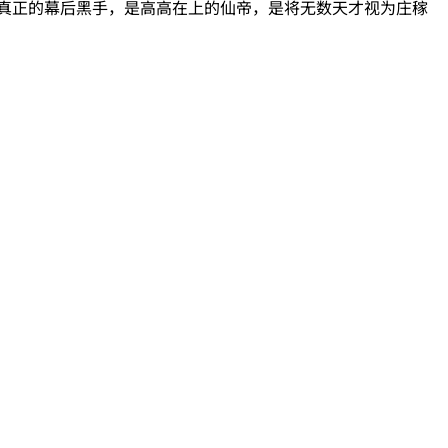
真正的幕后黑手，是高高在上的仙帝，是将无数天才视为庄稼