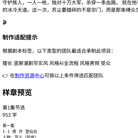
守护族人，一人一枪，独对十万大军，杀穿一条血路。 就在
的冰冷天道。这一次，苏尘要踏碎的不是宗门，而是那束缚众
🎬
制作适配提示
根据剧本标签，以下类型的团队最适合承制此项目：
擅长
竖屏漫剧
写实风
风格
AI全流程
风格
男频
受众
👉 在
制作资源中心
可按以上条件筛选匹配团队
样章预览
第1集节选
953
字
第一集

1-1 夜 外 登仙台

人物：苏尘（前世）
