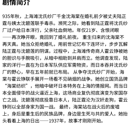
剧情简介
935年秋，上海滩沈氏纱厂千金沈海棠在婚礼前夕被丈夫陆正
霆与姨太沈碧莲联手毒杀。濒死之际，她看到陆正霆将沈氏纱
厂过户给日本洋行，父亲吐血倒地。年仅21岁、含恨闭眼
——再次睁开眼，竟回到了婚礼前夜。 重生归来的沈海棠不
再天真。她当众拒绝婚礼，用前世记忆布下连环计，步步瓦解
陆正霆与沈碧莲的阴谋。过程中，上海滩传奇商人霍云铮被她
的胆识与手腕吸引，从暗中相助到并肩而立。他调查发现，陆
家的洋行一直在为日本军队供应军需物资，而日本吞并沈氏纱
厂的野心，早在五年前就已布局。 从争夺沈氏纱厂开始，海
棠与霍云铮联手展开一场看不见硝烟的战争。她创立国货品牌
“海棠纺织”，他暗中破坏日本特务在上海的情报网。而当日
本全面侵华的战火逼近上海，这场商业复仇彻底演变为家国存
亡之战。沈碧莲彻底投靠日本人，陆正霆沦为汉奸走狗，霍云
铮则以全部身家为国一战。 最终，海棠站在战火后的废墟
上，身后是重生后的民族品牌，身边是生死与共的爱人。她抬
头看着上海的日出——1937年，故事才刚刚开始。