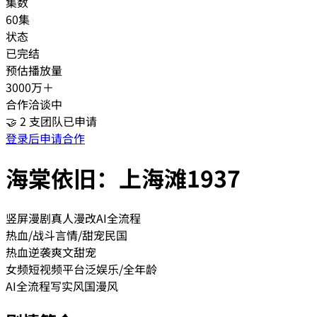
集数
60集
状态
已完结
预估播放量
3000万＋
合作洽谈中
🤝
2
支团队已申请
登录后申请合作
海棠依旧：上海滩1937
竖屏漫剧
真人漫改
AI全流程
热血/战斗
言情/甜宠
民国
热血
逆袭爽文
甜宠
女频
短视频平台
泛娱乐/全年龄
AI全流程
写实风
国漫风