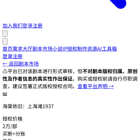
加入我们
登录
注册
首页
需求大厅
剧本市场
小说IP授权
制作资源
AI工具箱
登录
注册
← 返回剧本市场
⚠️
平台已对该剧本进行形式审核，但
不对剧本版权归属、原创
性及作者信息的真实性作出保证
。购买或授权前请自行尽职调
查，建议签署正式版权授权合同。
查看平台声明 →
📖
海棠依旧：上海滩1937
授权价格
2万/部
买断+分账