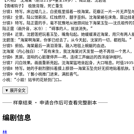
【人物】 沈海棠（前世21岁→重生18岁）、陆正霆、沈碧莲

【情绪钩子】 极致背叛，死亡重生

分镜1 特写。床边矮几上，白瓷瓶里插着一枝海棠。花瓣正一片一片无声坠地
分镜2 全景。陆公馆新房。红烛燃尽，囍字歪斜。沈海棠蜷在床角，唇边挂着
分镜3 特写。陆正霆的手，毫不犹豫地从她颈间扯下海棠玉坠——沈氏祖传的
陆正霆（画外音，冰冷）：“碍事的人，就该消失。”

分镜4 近景。沈碧莲把玩着玉坠，嘴角勾起。她缓缓凑近海棠，用只有两人能
沈碧莲：“海棠啊海棠，你爹已经去了。从今天起，沈家的一切，都姓陆。”

分镜5 俯拍。海棠最后一滴泪滑落，融入地毯上蜿蜒的血迹。

沈海棠（内心独白）：“若有来生，我沈海棠对天发誓——绝不再信一个男人，
分镜6 黑屏。混响的心脏骤停声——咚。连续三声幽远的西洋座钟报时。

分镜7 闪白效果。画面重新亮起。沈海棠猛地坐起身，大口喘息。时值1935
分镜8 特写。她的手剧烈颤抖着摸上脖颈——海棠玉坠完好无损地贴着肌肤。
分镜9 中景。丫鬟小桃推门进来，满脸喜气。

小桃：“小姐！姑爷的花轿到门口…
▼ 展开全文
── 样章结束 · 申请合作后可查看完整剧本 ──
编剧信息
林