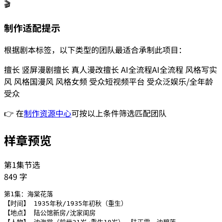
🎬
制作适配提示
根据剧本标签，以下类型的团队最适合承制此项目：
擅长
竖屏漫剧
擅长
真人漫改
擅长
AI全流程
AI全流程
风格
写实
风
风格
国漫风
风格
女频
受众
短视频平台
受众
泛娱乐/全年龄
受众
👉 在
制作资源中心
可按以上条件筛选匹配团队
样章预览
第1集节选
849
字
第1集：海棠花落

【时间】 1935年秋/1935年初秋（重生）

【地点】 陆公馆新房/沈家闺房
