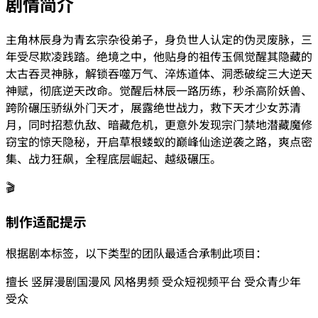
剧情简介
主角林辰身为青玄宗杂役弟子，身负世人认定的伪灵废脉，三
年受尽欺凌践踏。绝境之中，他贴身的祖传玉佩觉醒其隐藏的
太古吞灵神脉，解锁吞噬万气、淬炼道体、洞悉破绽三大逆天
神赋，彻底逆天改命。觉醒后林辰一路历练，秒杀高阶妖兽、
跨阶碾压骄纵外门天才，展露绝世战力，救下天才少女苏清
月，同时招惹仇敌、暗藏危机，更意外发现宗门禁地潜藏魔修
窃宝的惊天隐秘，开启草根蝼蚁的巅峰仙途逆袭之路，爽点密
集、战力狂飙，全程底层崛起、越级碾压。
🎬
制作适配提示
根据剧本标签，以下类型的团队最适合承制此项目：
擅长
竖屏漫剧
国漫风
风格
男频
受众
短视频平台
受众
青少年
受众