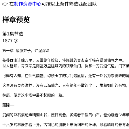
👉 在
制作资源中心
可按以上条件筛选匹配团队
样章预览
第1集节选
1877
字
第一章 废脉弃子，烂泥深渊

苍莽群山连绵万里，云雾终年缭绕，将巍峨的青玄宗半掩在缥缈仙气之中。

世人皆知，青玄宗是南疆万里疆域内的顶级仙门，执掌一方武道气运，门下弟
可鲜有人知，在仙气鼎盛、琼楼玉宇的宗门最底层，还有一处名为杂役峰的角
这里没有灵泉滋养，没有云海仙光，只有终年不散的尘土、堆积如山的杂物，
林辰，便是这尘埃中最不起眼的一粒。

轰隆——

沉闷的巨石滚动声响彻山谷，烈日高悬，炙烤着干裂的山石，也灼烧着少年单
十六岁的林辰赤着上身，古铜色的肌肤上布满细密的汗珠，顺着嶙峋的脊背滑