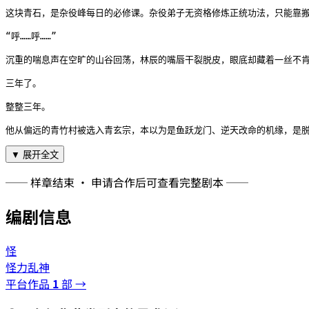
这块青石，是杂役峰每日的必修课。杂役弟子无资格修炼正统功法，只能靠搬
“呼……呼……”

沉重的喘息声在空旷的山谷回荡，林辰的嘴唇干裂脱皮，眼底却藏着一丝不肯
三年了。

整整三年。

他从偏远的青竹村被选入青玄宗，本以为是鱼跃龙门、逆天改命的机缘，是脱
▼ 展开全文
── 样章结束 · 申请合作后可查看完整剧本 ──
编剧信息
怪
怪力乱神
平台作品
1
部 →