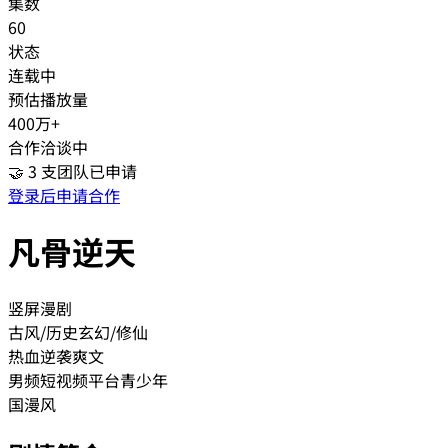
集数
60
状态
连载中
预估播放量
400万+
合作洽谈中
🤝
3
支团队已申请
登录后申请合作
凡骨逆天
竖屏漫剧
古风/历史
玄幻/修仙
热血
逆袭爽文
男频
短视频平台
青少年
国漫风