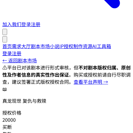
加入我们
登录
注册
首页
需求大厅
剧本市场
小说IP授权
制作资源
AI工具箱
登录
注册
← 返回剧本市场
⚠️
平台已对该剧本进行形式审核，但
不对剧本版权归属、原创
性及作者信息的真实性作出保证
。购买或授权前请自行尽职调
查，建议签署正式版权授权合同。
查看平台声明 →
📖
真龙现世 复仇与救赎
授权价格
20000
买断