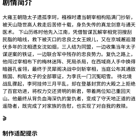
剧情简介
大雍王朝隐太子遗孤李珂，襁褓时遭当朝宰相构陷满门抄斩，
被天山隐世高人救走后苦修十载，身负失传的真龙剑意与通天
医术。 下山历练时他先入江南，凭借智谋瓦解宰相党羽搜刮
民脂的暗线，救下被灭口的忠良之女王婉儿，又在京城邂逅潜
伏多年的沈相遗女沈如烟，三人结为同盟，一边收集当年太子
谋逆案的铁证，一边联合军中残存的忠良势力。复仇之路上，
他闯过宰相布下的梅林迷阵、死局杀局，在西域商人手中换得
暗器孔雀翎，最终于灵犀阁决战中剑斩宰相，当庭公布其通敌
叛国、构陷太子的全部罪证，为李氏一门沉冤昭雪。 待北境
战乱骤起，李珂挂帅三月平乱，却在登基封赏的大殿之上拒绝
了百官劝进，将权力交还贤明的新君，带着两位知己重回天
山。他最终从背负血海深仇的复仇者，变成了守天地正道的逍
遥隐者，既完成了对家族的告慰，也实现了对自我的救赎。
🎬
制作适配提示