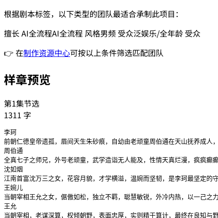
根据剧本标签，以下类型的团队最适合承制此项目：
擅长
AI全流程
AI全流程
风格
男频
受众
泛娱乐/全年龄
受众
👉 在
制作资源中心
可按以上条件筛选匹配团队
样章预览
第1集节选
1311
字
李珂　

前朝仁德皇帝遗孤，眉间天生朱砂痕，自幼由老顽童周伯通在天山抚养成人，
周伯通　

全真七子之师兄，外号老顽童，武学造诣无人能及，性情天真烂漫，疯疯癫癫
沈如烟　

江南首富沈万三之女，花容月貌，才学横溢，温婉而坚韧，是李珂最坚定的守
王婉儿　

当朝宰相王允之女，倨傲如松，独立不羁，聪慧敏锐，外冷内热，以一己之力
王允　

当朝宰相，老谋深算，权倾朝野，表面忠厚，实则精于算计，最终在良知与野