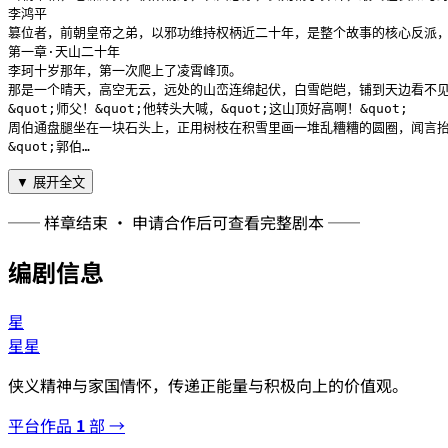
李鸿平　

篡位者，前朝皇帝之弟，以邪功维持权柄近二十年，是整个故事的核心反派，
第一章·天山二十年

李珂十岁那年，第一次爬上了凌霄峰顶。

那是一个晴天，高空无云，远处的山峦连绵起伏，白雪皑皑，铺到天边看不见
&quot;师父！&quot;他转头大喊，&quot;这山顶好高啊！&quot;

周伯通盘腿坐在一块石头上，正用树枝在积雪里画一堆乱糟糟的圆圈，闻言抬起头
&quot;郭伯…
▼ 展开全文
── 样章结束 · 申请合作后可查看完整剧本 ──
编剧信息
星
星星
侠义精神与家国情怀，传递正能量与积极向上的价值观。
平台作品
1
部 →