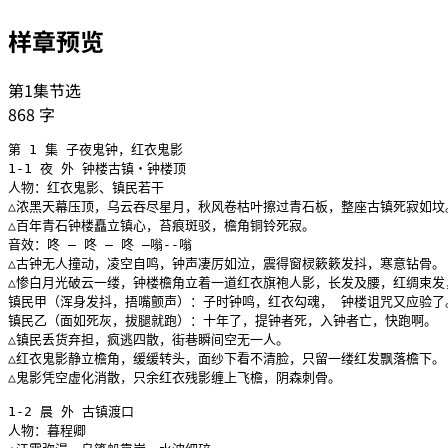
样章预览
第1集节选
868
字
第 1 集 子夜鬼钟，红衣鬼影

1-1 夜 外 钟楼古镇・钟楼顶

人物：红衣鬼影、镇民若干

△浓黑天幕压顶，乌云吞尽星月，秋风卷枯叶擦过青石板，整座古镇死寂如坟。
△百年青石钟楼矗立镇心，苔痕斑驳，檐角铜铃死寂。

音效：咚 — 咚 — 咚 —嗡--嗡

△古钟无人撞动，凌空自鸣，钟声凄厉如泣，震得窗棂簌簌发抖，寒意钻骨。

△惨白月光破云一缕，钟楼檐角立着一道红衣旗袍人影，长发及腰，红绸束发
镇民甲（浑身发抖，捂嘴颤声）：子时钟鸣，红衣勾魂， 钟楼诅咒又应验了。
镇民乙（面如死灰，拔腿就跑）：十年了，提钟者死，入钟者亡，快跑啊。

△镇民丢货弃担，疯逃四散，街巷瞬间空无一人。

△红衣鬼影静立檐角，缓缓转头，面纱下看不清脸，只留一缕红发飘落檐下。

△鬼影凭空虚化消散，只余红衣残影缠上飞檐，阴森刺骨。

1-2 晨 外 古镇渡口

人物：暮程卿
