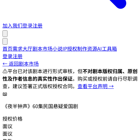
加入我们
登录
注册
首页
需求大厅
剧本市场
小说IP授权
制作资源
AI工具箱
登录
注册
← 返回剧本市场
⚠️
平台已对该剧本进行形式审核，但
不对剧本版权归属、原创
性及作者信息的真实性作出保证
。购买或授权前请自行尽职调
查，建议签署正式版权授权合同。
查看平台声明 →
📖
《夜半钟声》60集民国悬疑爱国剧
授权价格
面议
面议