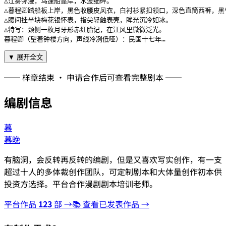
△江雾弥漫，乌篷船靠岸，水波细碎。

△暮程卿踏船板上岸，黑色收腰皮风衣，白衬衫紧扣领口，深色直筒西裤，黑
△腰间挂半块梅花银怀表，指尖轻触表壳，眸光沉冷如冰。

△特写：颈侧一枚月牙形赤红胎记，在江风里微微泛光。

暮程卿（望着钟楼方向，声线冷冽低哑）：民国十七年…
▼ 展开全文
── 样章结束 · 申请合作后可查看完整剧本 ──
编剧信息
暮
暮晚
有脑洞，会反转再反转的编剧，但是又喜欢写实创作，有一支
超过十人的多体裁创作团队，可定制剧本和大体量创作初本供
投资方选择。平台合作漫剧剧本培训老师。
平台作品
123
部 →
📚 查看已发表作品 →