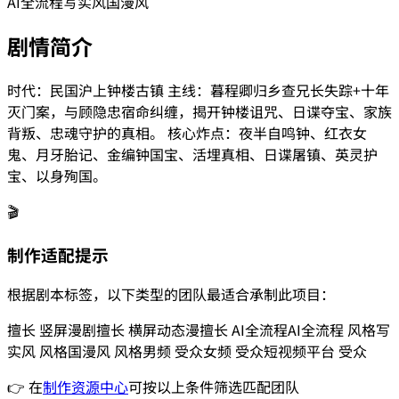
AI全流程
写实风
国漫风
剧情简介
时代：民国沪上钟楼古镇 主线：暮程卿归乡查兄长失踪+十年
灭门案，与顾隐忠宿命纠缠，揭开钟楼诅咒、日谍夺宝、家族
背叛、忠魂守护的真相。 核心炸点：夜半自鸣钟、红衣女
鬼、月牙胎记、金编钟国宝、活埋真相、日谍屠镇、英灵护
宝、以身殉国。
🎬
制作适配提示
根据剧本标签，以下类型的团队最适合承制此项目：
擅长
竖屏漫剧
擅长
横屏动态漫
擅长
AI全流程
AI全流程
风格
写
实风
风格
国漫风
风格
男频
受众
女频
受众
短视频平台
受众
👉 在
制作资源中心
可按以上条件筛选匹配团队