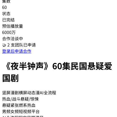
集数
60
状态
已完结
预估播放量
6000万
合作洽谈中
🤝
2
支团队已申请
登录后申请合作
《夜半钟声》60集民国悬疑爱
国剧
竖屏漫剧
横屏动态漫
AI全流程
热血/战斗
悬疑/惊悚
悬疑紧张
燃系
热血
男频
女频
短视频平台