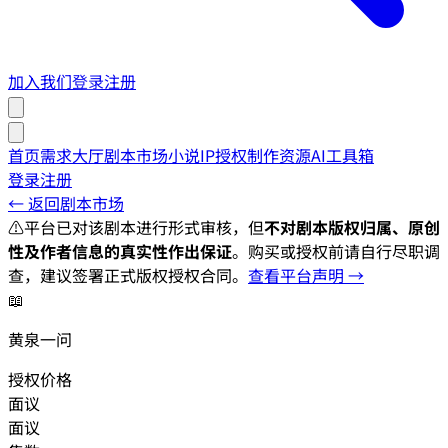
加入我们
登录
注册
首页
需求大厅
剧本市场
小说IP授权
制作资源
AI工具箱
登录
注册
← 返回剧本市场
⚠️
平台已对该剧本进行形式审核，但
不对剧本版权归属、原创
性及作者信息的真实性作出保证
。购买或授权前请自行尽职调
查，建议签署正式版权授权合同。
查看平台声明 →
📖
黄泉一问
授权价格
面议
面议