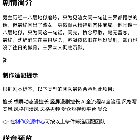
剧情简介
男主历经十八层地狱磨炼，只为见渣女问一句让三界都愕然的
话，但最终问出了渣女一身傲骨从精神到肉体崩塌。他闯遍十
八层地狱，只为问这一句话，问完，执念尽散，毫无留恋。
最终，沈辞消失在黄泉尽头，苏凝夜依旧在地狱受刑，却再也
没了往日的傲骨，三界众人彻底沉默。
🎬
制作适配提示
根据剧本标签，以下类型的团队最适合承制此项目：
擅长
横屏动态漫
擅长
竖屏漫剧
擅长
AI全流程
AI全流程
风格
写
实风
风格
国漫风
风格
男频
受众
短视频平台
受众
👉 在
制作资源中心
可按以上条件筛选匹配团队
样章预览