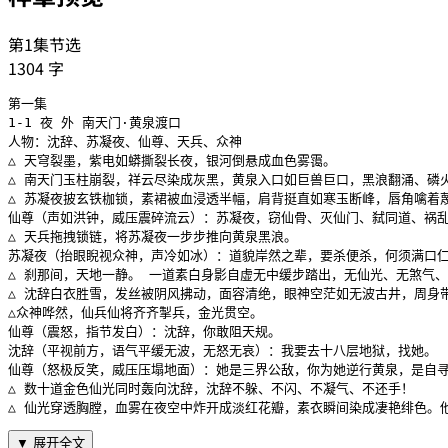
第1集节选
1304
字
第一集

1-1 夜 外 南天门·黄泉渡口

人物：沈辞、苏凝夜、仙尊、天兵、众神

△ 天穹裂墨，紫电如蟒撕裂长夜，银河倒悬成血色雾霭。

△ 南天门玉柱崩裂，祥云尽染成灰黑，黄泉入口如巨兽巨口，黑浪翻涌、磷火
△ 苏凝夜披玄铁枷锁，素裙被血浸透半幅，肩背挺直如寒玉断峰，唇角噙着蔑
仙尊（声如洪钟，威压震碎流云）：苏凝夜，窃仙骨、灭仙门、弑同道、祸乱
△ 天兵拖拽锁链，将苏凝夜一步步推向黄泉黑浪。

苏凝夜（抬眼睨视众神，声冷如冰）：道貌岸然之辈，要杀便杀，何须满口仁
△ 刹那间，天地一静。 一道素白身影自虚无中缓步踏出，无仙光、无煞气、
△ 沈辞白衣胜雪，发丝被阴风拂动，面容清绝，眼神空茫如无波古井，周身带
△众神哗然，仙兵仙将齐齐掣兵，金光贯空。

仙尊（震怒，指节发白）：沈辞，你敢阻天规。

沈辞（平视前方，语气平缓无波，无怒无哀）：我要去十八层地狱，找她。

仙尊（怒极反笑，威压压塌地面）：她是三界公敌，你为她逆行黄泉，是自寻
△ 数十道金色仙光同时轰向沈辞，沈辞不躲、不闪、不凝气、不还手！

△ 仙光穿透胸膛，血雾在夜空中炸开成淡红花瓣，素衣瞬间染成凄艳绯色。
▼ 展开全文