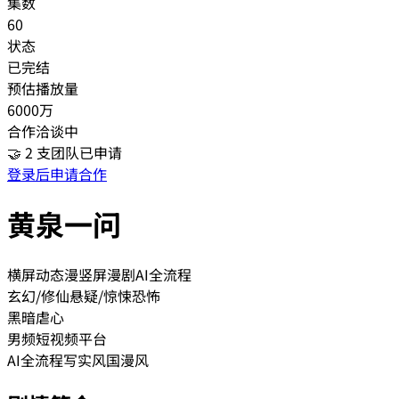
集数
60
状态
已完结
预估播放量
6000万
合作洽谈中
🤝
2
支团队已申请
登录后申请合作
黄泉一问
横屏动态漫
竖屏漫剧
AI全流程
玄幻/修仙
悬疑/惊悚
恐怖
黑暗
虐心
男频
短视频平台
AI全流程
写实风
国漫风