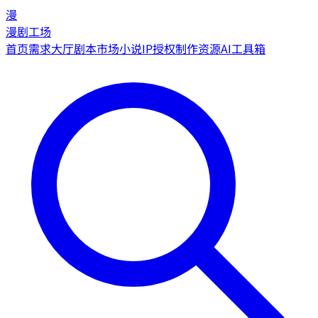
漫
漫剧工场
首页
需求大厅
剧本市场
小说IP授权
制作资源
AI工具箱