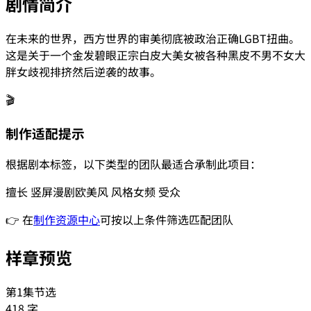
剧情简介
在未来的世界，西方世界的审美彻底被政治正确LGBT扭曲。
这是关于一个金发碧眼正宗白皮大美女被各种黑皮不男不女大
胖女歧视排挤然后逆袭的故事。
🎬
制作适配提示
根据剧本标签，以下类型的团队最适合承制此项目：
擅长
竖屏漫剧
欧美风
风格
女频
受众
👉 在
制作资源中心
可按以上条件筛选匹配团队
样章预览
第1集节选
418
字