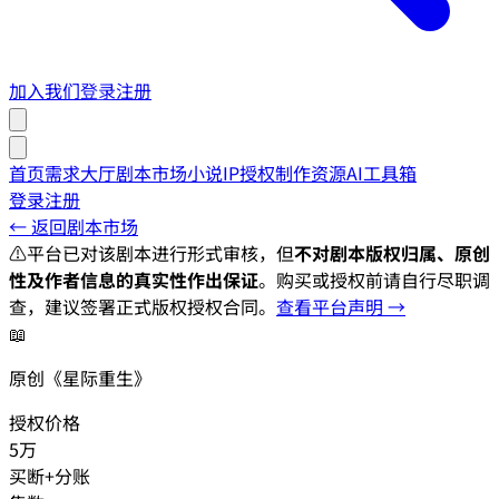
加入我们
登录
注册
首页
需求大厅
剧本市场
小说IP授权
制作资源
AI工具箱
登录
注册
← 返回剧本市场
⚠️
平台已对该剧本进行形式审核，但
不对剧本版权归属、原创
性及作者信息的真实性作出保证
。购买或授权前请自行尽职调
查，建议签署正式版权授权合同。
查看平台声明 →
📖
原创《星际重生》
授权价格
5万
买断+分账