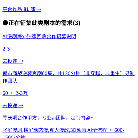
平台作品
81
部 →
●
正在征集此类剧本的需求
(
3
)
AI漫剧海外独家回收合作招募说明
2-3
去投递 →
都市商战逆袭爽剧60集，共120分钟（非穿越，非重生）寻制
作团队
60 · 2-3万
去投递 →
寻长期合作甲方，专业ai团队，定制内容~
竖屏漫剧,横屏动态漫,真人漫改,3D动画,AI全流程 · 600-
1500/分钟