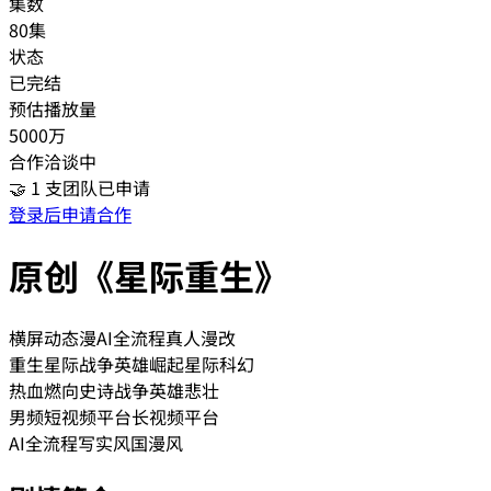
集数
80集
状态
已完结
预估播放量
5000万
合作洽谈中
🤝
1
支团队已申请
登录后申请合作
原创《星际重生》
横屏动态漫
AI全流程
真人漫改
重生
星际战争
英雄崛起
星际科幻
热血燃向
史诗战争
英雄悲壮
男频
短视频平台
长视频平台
AI全流程
写实风
国漫风