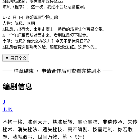
△陈风站起身，眼神逐渐变得坚定。

陈风（握拳）：这一次，我绝不会让悲剧重演。

1-2 日 内 联盟军官学院走廊

人物：陈风、李明

△陈风走出宿舍，来到走廊上。熟悉的场景让他百感交集。

△一个年轻军官从对面走来，看到陈风停下脚步。

李明：陈风？你怎么在这儿？今天不是休息日吗？

△陈风看着这张熟悉的脸，眼眶微微发红。这是他的…
▼ 展开全文
── 样章结束 · 申请合作后可查看完整剧本 ──
编剧信息
J
JUN
不拘一格、脑洞大开、烧脑反转、虐心虐肺、非遗传承、失传
秘术、消失秘法、遗失秘技、高产编剧、按需定制、你若敢
想、我就敢写、世间万物、笔下飞升！