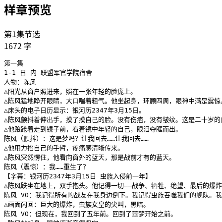
样章预览
第1集节选
1672
字
第一集

1-1 日 内 联盟军官学院宿舍

人物：陈风

△阳光从窗户照进来，照在一张年轻的脸庞上。

△陈风猛地睁开眼睛，大口喘着粗气。他坐起身，环顾四周，眼神中满是震惊。
△床头的电子日历显示：银河历2347年3月15日。

△陈风颤抖着伸出手，摸了摸自己的脸。没有伤疤，没有皱纹。这是二十岁的自
△他踉跄着走到镜子前，看着镜中年轻的自己，眼泪夺眶而出。

陈风（颤抖）：这是梦吗？让我回去……让我回去……

△他用力掐自己的手臂，疼痛感清晰传来。

△陈风突然愣住，他看向窗外的蓝天，那是战前才有的蓝天。

陈风（震惊）：我……重生了？

【字幕：银河历2347年3月15日 虫族入侵前一年】

△陈风跌坐在地上，双手抱头。他记得一切——战争、牺牲、绝望、最后的爆炸
陈风 VO：我记得所有的战友在我身边倒下。我记得虫族吞噬我们的舰队。我
△画面闪回：巨大的爆炸，虫族女皇的尖叫，黑暗。

陈风 VO：但现在，我回到了五年前。回到了噩梦开始之前。
