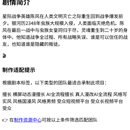
剧情简介
星际战争英雄陈风在人类文明灭亡之际重生回到战争爆发前
夕。银河历2348年虫族大规模入侵，人类面临灭绝危机。陈
风在最后一战中与虫族女皇同归于尽，灵魂重生到二十岁的身
体中。他知道战争全过程、所有战略失误、谁是可以信任的战
友，也知道谁是隐藏的叛徒。
🎬
制作适配提示
根据剧本标签，以下类型的团队最适合承制此项目：
擅长
横屏动态漫
擅长
AI全流程
擅长
真人漫改
AI全流程
风格
写
实风
风格
国漫风
风格
男频
受众
短视频平台
受众
长视频平台
受众
👉 在
制作资源中心
可按以上条件筛选匹配团队