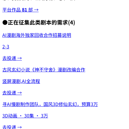
平台作品
81
部 →
●
正在征集此类剧本的需求
(
4
)
AI漫剧海外独家回收合作招募说明
2-3
去投递 →
古风玄幻小说《神不守舍》漫剧改编合作
竖屏漫剧,AI全流程
去投递 →
寻AI慢剧制作团队，国风3D修仙玄幻，预算3万
3D动画 · 30集 · 3万
去投递 →