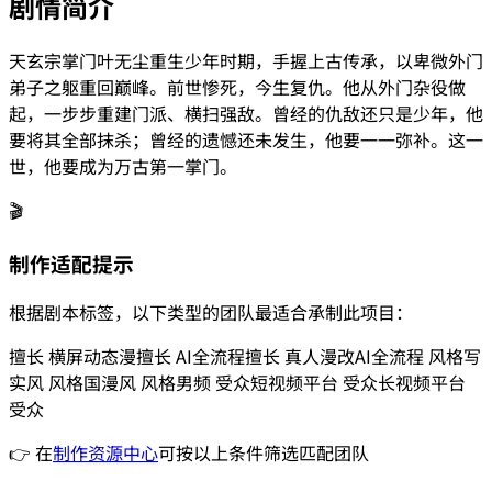
剧情简介
天玄宗掌门叶无尘重生少年时期，手握上古传承，以卑微外门
弟子之躯重回巅峰。前世惨死，今生复仇。他从外门杂役做
起，一步步重建门派、横扫强敌。曾经的仇敌还只是少年，他
要将其全部抹杀；曾经的遗憾还未发生，他要一一弥补。这一
世，他要成为万古第一掌门。
🎬
制作适配提示
根据剧本标签，以下类型的团队最适合承制此项目：
擅长
横屏动态漫
擅长
AI全流程
擅长
真人漫改
AI全流程
风格
写
实风
风格
国漫风
风格
男频
受众
短视频平台
受众
长视频平台
受众
👉 在
制作资源中心
可按以上条件筛选匹配团队