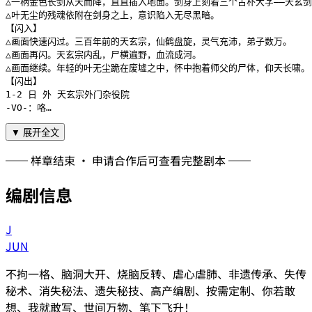
△一柄金色长剑从天而降，直直插入地面。剑身上刻着三个古朴大字——天玄剑
△叶无尘的残魂依附在剑身之上，意识陷入无尽黑暗。

【闪入】

△画面快速闪过。三百年前的天玄宗，仙鹤盘旋，灵气充沛，弟子数万。

△画面再闪。天玄宗内乱，尸横遍野，血流成河。

△画面继续。年轻的叶无尘跪在废墟之中，怀中抱着师父的尸体，仰天长啸。

【闪出】

1-2 日 外 天玄宗外门杂役院

-VO-：咯…
▼ 展开全文
── 样章结束 · 申请合作后可查看完整剧本 ──
编剧信息
J
JUN
不拘一格、脑洞大开、烧脑反转、虐心虐肺、非遗传承、失传
秘术、消失秘法、遗失秘技、高产编剧、按需定制、你若敢
想、我就敢写、世间万物、笔下飞升！