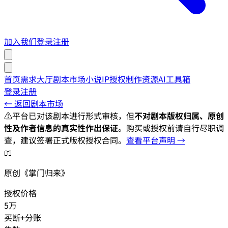
加入我们
登录
注册
首页
需求大厅
剧本市场
小说IP授权
制作资源
AI工具箱
登录
注册
← 返回剧本市场
⚠️
平台已对该剧本进行形式审核，但
不对剧本版权归属、原创
性及作者信息的真实性作出保证
。购买或授权前请自行尽职调
查，建议签署正式版权授权合同。
查看平台声明 →
📖
原创《掌门归来》
授权价格
5万
买断+分账