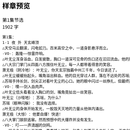
样章预览
第1集节选
1902
字
第1集：

1-1 夜 外 天玄峰顶

△天空乌云翻滚，闪电如刀。百米高空之中，一道身影悬浮而立。

-VO-：轰隆——惊雷炸响。

△叶无尘浑身浴血，白发披散，胸口一道深可见骨的伤口还在汩汩流血。他的
△八大宗门掌门从四面八方围住叶无尘，每一人都带着得意的笑容。

萧无极（阴冷地）：叶无尘，你天玄宗独霸中州三千年，今日该还了。

△叶无尘缓缓抬起头，嘴角溢出鲜血。他的目光穿过人群，落在不远处的苏瑶身
△苏瑶手持长剑，剑尖正对着叶无尘的心口。她的眼中闪过一丝挣扎，但最终
-VO-：噗——剑入血肉声。

△叶无尘低头看着没入胸口的剑，嘴角竟扯出一丝笑容。

叶无尘（沙哑地）：苏瑶，为什么？

苏瑶（眼神闪躲）：我没有选择。

△叶无尘的身体开始发光，一股毁天灭地的力量从他体内涌出。

萧无极（大惊）：他要自爆！快退！

△八大掌门狼狈逃窜。然而预想中的大爆炸并没有发生。

-VO-：叮——一声清越的剑鸣。
