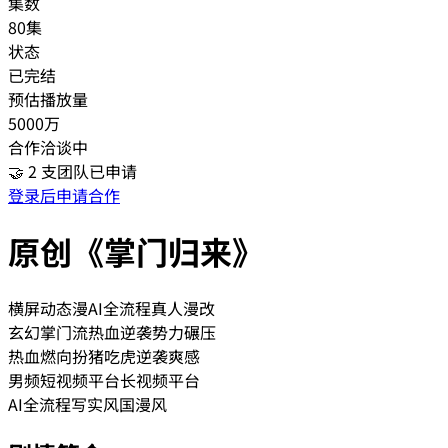
集数
80集
状态
已完结
预估播放量
5000万
合作洽谈中
🤝
2
支团队已申请
登录后申请合作
原创《掌门归来》
横屏动态漫
AI全流程
真人漫改
玄幻
掌门流
热血逆袭
势力碾压
热血燃向
扮猪吃虎
逆袭爽感
男频
短视频平台
长视频平台
AI全流程
写实风
国漫风