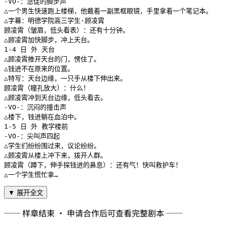
-VO-：急促的脚步声

△一个男生快速跑上楼梯，他戴着一副黑框眼镜，手里拿着一个笔记本。

△字幕：明德学院高三学生·顾凌霄

顾凌霄（皱眉，低头看表）：还有十分钟。

△顾凌霄加快脚步，冲上天台。

1-4 日 外 天台

△顾凌霄推开天台的门，愣住了。

△钱进不在原来的位置。

△特写：天台边缘，一只手从楼下伸出来。

顾凌霄（瞳孔放大）：什么！

△顾凌霄冲到天台边缘，低头看去。

-VO-：沉闷的撞击声

△楼下，钱进躺在血泊中。

1-5 日 外 教学楼前

-VO-：尖叫声四起

△学生们纷纷围过来，议论纷纷。

△顾凌霄从楼上冲下来，拨开人群。

顾凌霄（蹲下，伸手探钱进的鼻息）：还有气！快叫救护车！

△一个学生慌忙拿…
▼ 展开全文
── 样章结束 · 申请合作后可查看完整剧本 ──