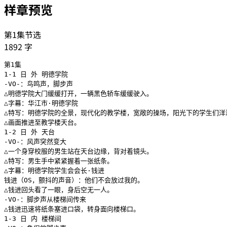
样章预览
第1集节选
1892
字
第1集

1-1 日 外 明德学院

-VO-：鸟鸣声，脚步声

△明德学院大门缓缓打开，一辆黑色轿车缓缓驶入。

△字幕：华江市·明德学院

△特写：明德学院的全景，现代化的教学楼，宽敞的操场，阳光下的学生们洋
△画面推进至教学楼天台。

1-2 日 外 天台

-VO-：风声突然变大

△一个身穿校服的男生站在天台边缘，背对着镜头。

△特写：男生手中紧紧握着一张纸条。

△字幕：明德学院学生会会长·钱进

钱进（OS，颤抖的声音）：他们不会放过我的。

△钱进回头看了一眼，身后空无一人。

-VO-：脚步声从楼梯间传来

△钱进迅速将纸条塞进口袋，转身面向楼梯口。

1-3 日 内 楼梯间
