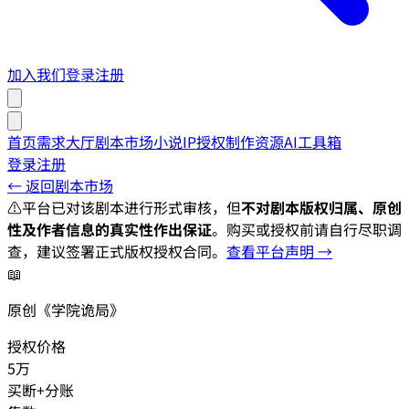
加入我们
登录
注册
首页
需求大厅
剧本市场
小说IP授权
制作资源
AI工具箱
登录
注册
← 返回剧本市场
⚠️
平台已对该剧本进行形式审核，但
不对剧本版权归属、原创
性及作者信息的真实性作出保证
。购买或授权前请自行尽职调
查，建议签署正式版权授权合同。
查看平台声明 →
📖
原创《学院诡局》
授权价格
5万
买断+分账