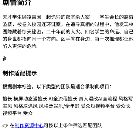
剧情简介
天才学生顾凌霄因一起诡异的密室杀人案——学生会长的离奇
坠楼，被卷入校园连环谜案。在追寻真相的过程中，他发现校
园隐藏着惊天秘密，二十年前的大火、四名学生的命运、自己
的身世都指向同一个方向。凶手就在身边，每一次推理都让他
陷入更深的危险。
🎬
制作适配提示
根据剧本标签，以下类型的团队最适合承制此项目：
擅长
横屏动态漫
擅长
AI全流程
擅长
真人漫改
AI全流程
风格
写
实风
风格
厚涂风
风格
泛娱乐/全年龄
受众
短视频平台
受众
长
视频平台
受众
👉 在
制作资源中心
可按以上条件筛选匹配团队