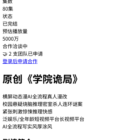
集数
80集
状态
已完结
预估播放量
5000万
合作洽谈中
🤝
2
支团队已申请
登录后申请合作
原创《学院诡局》
横屏动态漫
AI全流程
真人漫改
校园悬疑
烧脑推理
密室杀人
连环谜案
紧张刺激
惊悚
推理快感
泛娱乐/全年龄
短视频平台
长视频平台
AI全流程
写实风
厚涂风