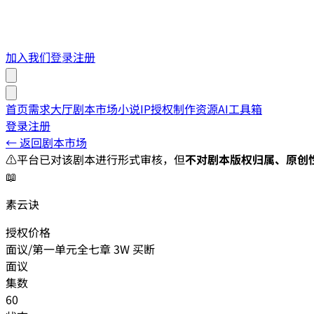
加入我们
登录
注册
首页
需求大厅
剧本市场
小说IP授权
制作资源
AI工具箱
登录
注册
← 返回剧本市场
⚠️
平台已对该剧本进行形式审核，但
不对剧本版权归属、原创
📖
素云诀
授权价格
面议/第一单元全七章 3W 买断
面议
集数
60