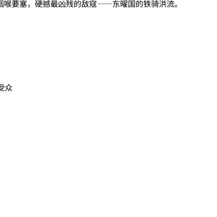
咽喉要塞，硬撼最凶残的敌寇——东曜国的铁骑洪流。
受众