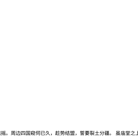
飘摇。周边四国窥伺已久，趁势结盟，誓要裂土分疆。 虽庙堂