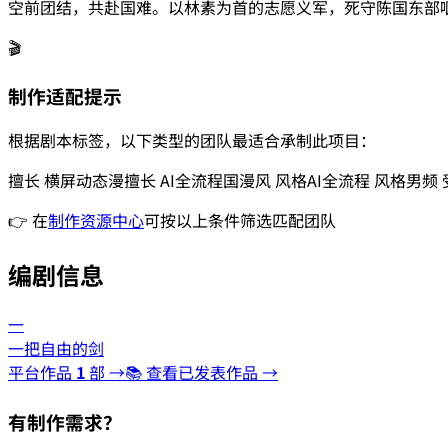
空前团结，共赴国难。以林素为首的志愿义军，死守陈国东部
🎬
制作适配提示
根据剧本标签，以下类型的团队最适合承制此项目：
擅长
横屏动态漫
擅长
AI全流程
国漫风
风格
AI全流程
风格
男频
👉 在
制作资源中心
可按以上条件筛选匹配团队
编剧信息
一
一把自由的剑
平台作品
1
部 →
📚 查看已发表作品 →
有制作需求？