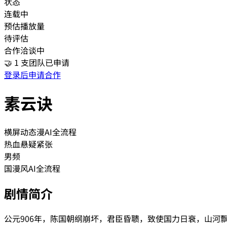
状态
连载中
预估播放量
待评估
合作洽谈中
🤝
1
支团队已申请
登录后申请合作
素云诀
横屏动态漫
AI全流程
热血
悬疑紧张
男频
国漫风
AI全流程
剧情简介
公元906年，陈国朝纲崩坏，君臣昏聩，致使国力日衰，山河