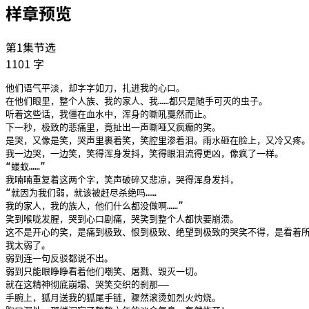
样章预览
第1集节选
1101
字
他们语气平淡，却字字如刀，扎进我的心口。

在他们眼里，整个人族、我的家人、我……都只是随手可灭的虫子。

听着这些话，我僵在血水中，浑身的嘶吼戛然而止。

下一秒，极致的悲痛里，竟扯出一声嘶哑又疯癫的笑。

是哭，又像是笑，哭声里裹着笑，笑腔里渗着泪。雨水砸在脸上，又冷又疼。
我一边哭，一边笑，笑得浑身发抖，笑得眼泪流得更凶，像疯了一样。

“蝼蚁……”

我喃喃重复着这两个字，笑声破碎又悲凉，哭得浑身发抖，

“就因为我们弱，就该被赶尽杀绝吗……

我的家人，我的族人，他们什么都没做啊……”

笑到喉咙发腥，哭到心口剧痛，哭笑到整个人都快要崩溃。

这不是开心的笑，是痛到极致、恨到极致、绝望到极致的哭笑不得，是看着所
我太弱了。

弱到连一句反驳都说不出。

弱到只能眼睁睁看着他们嘲笑、屠戮、毁灭一切。

就在这精神彻底崩塌、哭笑交织的刹那——

手腕上，狐月送我的狐尾手链，骤然滚烫如烈火灼烧。
