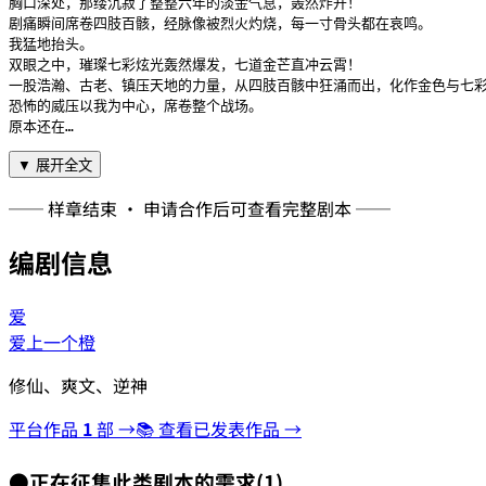
胸口深处，那缕沉寂了整整六年的淡金气息，轰然炸开！

剧痛瞬间席卷四肢百骸，经脉像被烈火灼烧，每一寸骨头都在哀鸣。

我猛地抬头。

双眼之中，璀璨七彩炫光轰然爆发，七道金芒直冲云霄！

一股浩瀚、古老、镇压天地的力量，从四肢百骸中狂涌而出，化作金色与七彩
恐怖的威压以我为中心，席卷整个战场。

原本还在…
▼ 展开全文
── 样章结束 · 申请合作后可查看完整剧本 ──
编剧信息
爱
爱上一个橙
修仙、爽文、逆神
平台作品
1
部 →
📚 查看已发表作品 →
●
正在征集此类剧本的需求
(
1
)