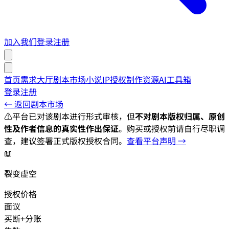
加入我们
登录
注册
首页
需求大厅
剧本市场
小说IP授权
制作资源
AI工具箱
登录
注册
← 返回剧本市场
⚠️
平台已对该剧本进行形式审核，但
不对剧本版权归属、原创
性及作者信息的真实性作出保证
。购买或授权前请自行尽职调
查，建议签署正式版权授权合同。
查看平台声明 →
📖
裂变虚空
授权价格
面议
买断+分账