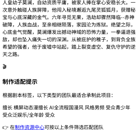
人皇幼子莫澜，自幼资质平庸，被家人捧在掌心安稳长大。一
次意外触碰人族屏障，他闯入秘境邂逅九尾灵狐狐月，获赠秘
宝与心底深藏的金气。六年寻觅无果，浩劫却骤然降临--赤神
破障，人族血战，至亲相继陨落，家园沦为炼狱。绝望之际，
心底金气觉醒，莫澜爆发出撼动神域的恐怖力量，一拳逼退强
敌，却也坠入痛失一切的深渊。从被庇护的稚子，到背负全族
希望的强者，他于废墟中站起，踏上裂变虚空、复仇守护的逆
天之路。
🎬
制作适配提示
根据剧本标签，以下类型的团队最适合承制此项目：
擅长
横屏动态漫
擅长
AI全流程
国漫风
风格
男频
受众
青少年
受众
泛娱乐/全年龄
受众
👉 在
制作资源中心
可按以上条件筛选匹配团队