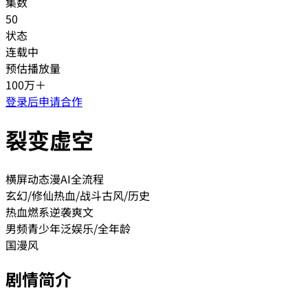
集数
50
状态
连载中
预估播放量
100万＋
登录后申请合作
裂变虚空
横屏动态漫
AI全流程
玄幻/修仙
热血/战斗
古风/历史
热血
燃系
逆袭爽文
男频
青少年
泛娱乐/全年龄
国漫风
剧情简介