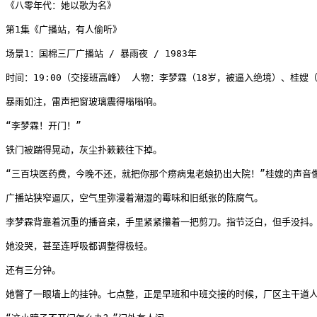
《八零年代：她以歌为名》

第1集《广播站，有人偷听》

场景1：国棉三厂广播站 / 暴雨夜 / 1983年

时间：19:00（交接班高峰） 人物：李梦霖（18岁，被逼入绝境）、桂嫂（
暴雨如注，雷声把窗玻璃震得嗡嗡响。

“李梦霖！开门！”

铁门被踹得晃动，灰尘扑簌簌往下掉。

“三百块医药费，今晚不还，就把你那个痨病鬼老娘扔出大院！”桂嫂的声音像
广播站狭窄逼仄，空气里弥漫着潮湿的霉味和旧纸张的陈腐气。

李梦霖背靠着沉重的播音桌，手里紧紧攥着一把剪刀。指节泛白，但手没抖。
她没哭，甚至连呼吸都调整得极轻。

还有三分钟。

她瞥了一眼墙上的挂钟。七点整，正是早班和中班交接的时候，厂区主干道人