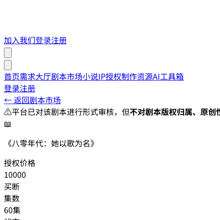
加入我们
登录
注册
首页
需求大厅
剧本市场
小说IP授权
制作资源
AI工具箱
登录
注册
← 返回剧本市场
⚠️
平台已对该剧本进行形式审核，但
不对剧本版权归属、原创
📖
《八零年代：她以歌为名》
授权价格
10000
买断
集数
60集