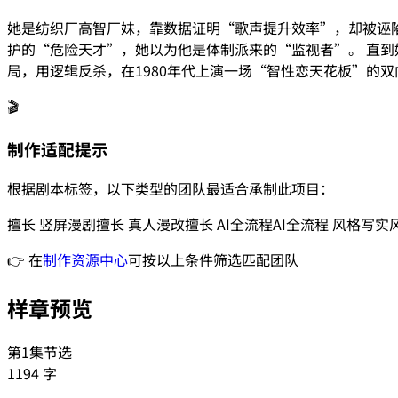
她是纺织厂高智厂妹，靠数据证明“歌声提升效率”，却被诬陷
护的“危险天才”，她以为他是体制派来的“监视者”。 直到
局，用逻辑反杀，在1980年代上演一场“智性恋天花板”的双
🎬
制作适配提示
根据剧本标签，以下类型的团队最适合承制此项目：
擅长
竖屏漫剧
擅长
真人漫改
擅长
AI全流程
AI全流程
风格
写实
👉 在
制作资源中心
可按以上条件筛选匹配团队
样章预览
第1集节选
1194
字