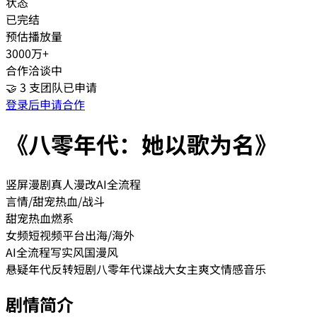
状态
已完结
预估播放量
3000万+
合作洽谈中
🤝
3
支团队已申请
登录后申请合作
《八零年代：她以歌为名》
竖屏漫剧
真人漫改
AI全流程
言情/甜宠
热血/战斗
甜宠
热血
燃系
女频
短视频平台
出海/海外
AI全流程
写实风
国漫风
悬疑
年代
反转
短剧
八零年代
谍战
大女主
爽文
情感
音乐
剧情简介