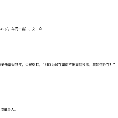
40岁，车间一霸）、女工众

砂纸磨过铁皮，尖锐刺耳，“别以为躲在里面不出声就没事，我知道你在！”



流量最大。
