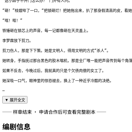
“这小蹄子不开门怎么办？”门外有人问。

“砸！”桂嫂啐了一口，“把锁砸烂！把她拖出来，扒了那身假清高的皮，看她
“哐！哐！”

铁锤砸在锁芯上的声音，每一记都像砸在天灵盖上。

李梦霖放下剪刀。

剪刀伤人，那是下下策。她是文明人，得用文明的方式“杀人”。

她转身，手指抚过那台黑色的胶木唱机，那是全厂唯一能把声音传到每个角落
如果不反击，今晚过后，我就真的只是个欠债肉偿的女工了。

她深吸一口气，眼神里的惊恐褪去，换上了一种近乎冷酷的决绝。

…
▼ 展开全文
── 样章结束 · 申请合作后可查看完整剧本 ──
编剧信息