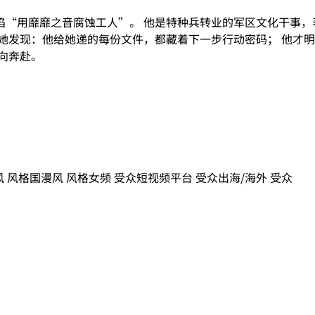
“用靡靡之音腐蚀工人”。 他是特种兵转业的军区文化干事，
她发现：他给她递的每份文件，都藏着下一步行动密码； 他才明
向奔赴。
风
风格
国漫风
风格
女频
受众
短视频平台
受众
出海/海外
受众