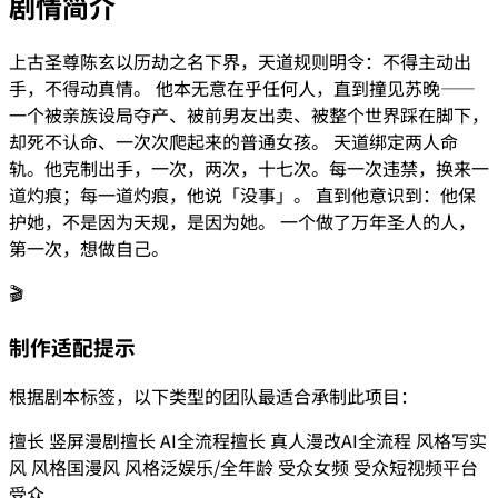
剧情简介
上古圣尊陈玄以历劫之名下界，天道规则明令：不得主动出
手，不得动真情。 他本无意在乎任何人，直到撞见苏晚——
一个被亲族设局夺产、被前男友出卖、被整个世界踩在脚下，
却死不认命、一次次爬起来的普通女孩。 天道绑定两人命
轨。他克制出手，一次，两次，十七次。每一次违禁，换来一
道灼痕；每一道灼痕，他说「没事」。 直到他意识到：他保
护她，不是因为天规，是因为她。 一个做了万年圣人的人，
第一次，想做自己。
🎬
制作适配提示
根据剧本标签，以下类型的团队最适合承制此项目：
擅长
竖屏漫剧
擅长
AI全流程
擅长
真人漫改
AI全流程
风格
写实
风
风格
国漫风
风格
泛娱乐/全年龄
受众
女频
受众
短视频平台
受众