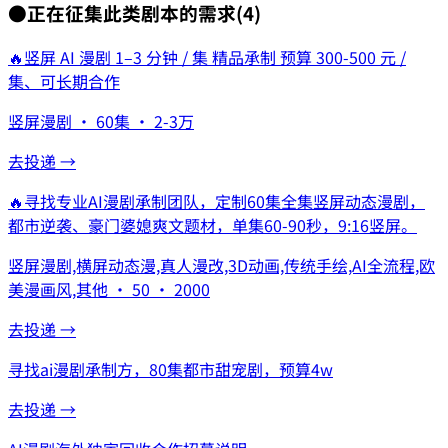
●
正在征集此类剧本的需求
(
4
)
🔥
竖屏 AI 漫剧 1–3 分钟 / 集 精品承制 预算 300-500 元 /
集、可长期合作
竖屏漫剧 · 60集 · 2-3万
去投递 →
🔥
寻找专业AI漫剧承制团队，定制60集全集竖屏动态漫剧，
都市逆袭、豪门婆媳爽文题材，单集60-90秒，9:16竖屏。
竖屏漫剧,横屏动态漫,真人漫改,3D动画,传统手绘,AI全流程,欧
美漫画风,其他 · 50 · 2000
去投递 →
寻找ai漫剧承制方，80集都市甜宠剧，预算4w
去投递 →