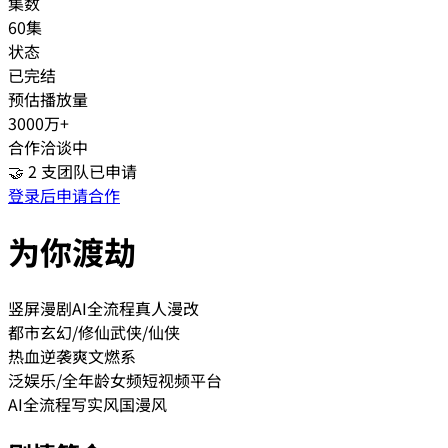
集数
60集
状态
已完结
预估播放量
3000万+
合作洽谈中
🤝
2
支团队已申请
登录后申请合作
为你渡劫
竖屏漫剧
AI全流程
真人漫改
都市
玄幻/修仙
武侠/仙侠
热血
逆袭爽文
燃系
泛娱乐/全年龄
女频
短视频平台
AI全流程
写实风
国漫风