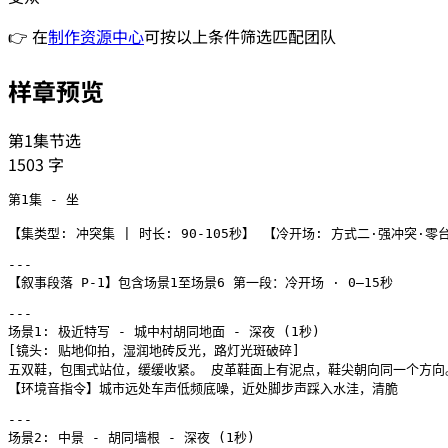
👉 在
制作资源中心
可按以上条件筛选匹配团队
样章预览
第1集节选
1503
字
第1集 - 坐

【集类型: 冲突集 | 时长: 90-105秒】 【冷开场: 方式二·强冲突·
---

【叙事段落 P-1】包含场景1至场景6 第一段：冷开场 · 0–15秒

---

场景1: 极近特写 - 城中村胡同地面 - 深夜 (1秒)

[镜头: 贴地仰拍，湿润地砖反光，路灯光斑破碎]

五双鞋，包围式站位，缓缓收紧。 皮革鞋面上有泥点，鞋尖朝向同一个方向。
【环境音指令】城市远处车声低频底噪，近处脚步声踩入水洼，清脆

---

场景2: 中景 - 胡同墙根 - 深夜 (1秒)
