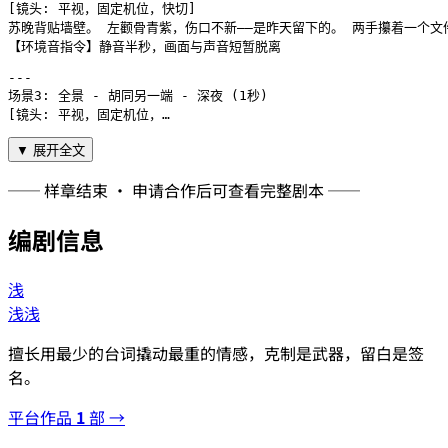
[镜头: 平视，固定机位，快切]

苏晚背贴墙壁。 左颧骨青紫，伤口不新——是昨天留下的。 两手攥着一个文
【环境音指令】静音半秒，画面与声音短暂脱离

---

场景3: 全景 - 胡同另一端 - 深夜 (1秒)

[镜头: 平视，固定机位，…
▼ 展开全文
── 样章结束 · 申请合作后可查看完整剧本 ──
编剧信息
浅
浅浅
擅长用最少的台词撬动最重的情感，克制是武器，留白是签
名。
平台作品
1
部 →