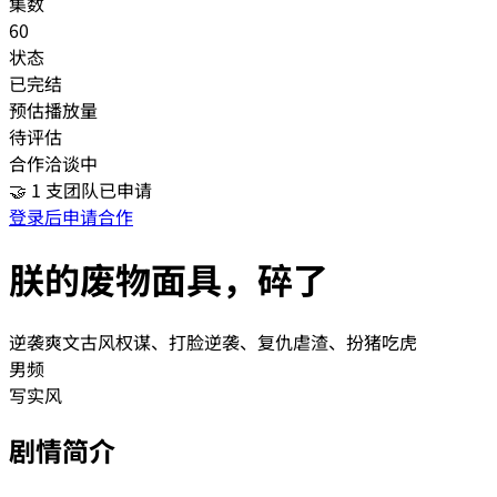
集数
60
状态
已完结
预估播放量
待评估
合作洽谈中
🤝
1
支团队已申请
登录后申请合作
朕的废物面具，碎了
逆袭爽文
古风权谋、打脸逆袭、复仇虐渣、扮猪吃虎
男频
写实风
剧情简介