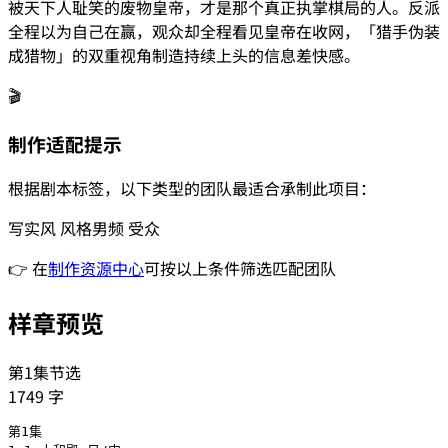
被天下人耻笑的废物皇帝，才是那个真正执掌棋局的人。反派
全程以为自己在赢，观众却全程看见皇帝在收网，「猎手伪装
成猎物」的双重视角制造持续上头的信息差快感。
🎬
制作适配提示
根据剧本标签，以下类型的团队最适合承制此项目：
写实风
风格
男频
受众
👉 在
制作资源中心
可按以上条件筛选匹配团队
样章预览
第1集节选
1749
字
第1集
