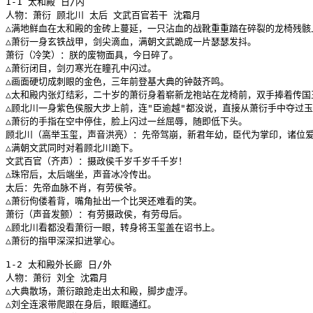
1-1 太和殿 日/内

人物：萧衍 顾北川 太后 文武百官若干 沈霜月

△满地鲜血在太和殿的金砖上蔓延，一只沾血的战靴重重踏在碎裂的龙椅残骸上
△萧衍一身玄铁战甲，剑尖滴血，满朝文武跪成一片瑟瑟发抖。

萧衍（冷笑）：朕的废物面具，今日碎了。

△萧衍闭目，剑刃寒光在瞳孔中闪过。

△画面硬切成刺眼的金色，三年前登基大典的钟鼓齐鸣。

△太和殿内张灯结彩，二十岁的萧衍身着崭新龙袍站在龙椅前，双手捧着传国
△顾北川一身紫色侯服大步上前，连"臣逾越"都没说，直接从萧衍手中夺过玉
△萧衍的手指在空中停住，脸上闪过一丝屈辱，随即低下头。

顾北川（高举玉玺，声音洪亮）：先帝驾崩，新君年幼，臣代为掌印，诸位爱
△满朝文武同时对着顾北川跪下。

文武百官（齐声）：摄政侯千岁千岁千千岁！

△珠帘后，太后端坐，声音冰冷传出。

太后：先帝血脉不肖，有劳侯爷。

△萧衍佝偻着背，嘴角扯出一个比哭还难看的笑。

萧衍（声音发颤）：有劳摄政侯，有劳母后。

△顾北川看都没看萧衍一眼，转身将玉玺盖在诏书上。

△萧衍的指甲深深扣进掌心。

1-2 太和殿外长廊 日/外

人物：萧衍 刘全 沈霜月

△大典散场，萧衍踉跄走出太和殿，脚步虚浮。

△刘全连滚带爬跟在身后，眼眶通红。
