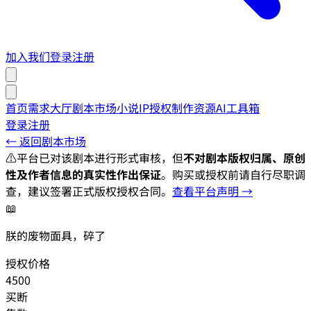
加入我们
登录
注册
首页
需求大厅
剧本市场
小说IP授权
制作资源
AI工具箱
登录
注册
← 返回剧本市场
⚠️
平台已对该剧本进行形式审核，但
不对剧本版权归属、原创
性及作者信息的真实性作出保证
。购买或授权前请自行尽职调
查，建议签署正式版权授权合同。
查看平台声明 →
📖
朕的废物面具，碎了
授权价格
4500
买断