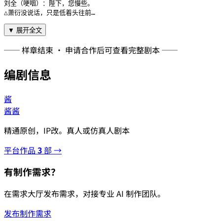
刘全（哽咽）：陛下，您慢些。

△萧衍没说话，只是低着头往前…
▼ 展开全文
── 样章结束 · 申请合作后可查看完整剧本 ──
编剧信息
酱
酱酱
精通原创，IP改。真人或仿真人剧本
平台作品
3
部 →
有制作需求？
在需求大厅发布需求，对接专业 AI 制作团队。
发布制作需求