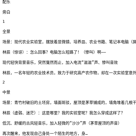
配乐

旁白

1

全景

场景：现代农业实验室，摆放着显微镜、培养皿、农业书籍、笔记本电脑（屏
林辰（惊讶）：怎么回事？电脑怎么短路了！（惨叫）啊——

现代轻快背景音乐，突然戛然而止，加入电流“滋滋”声、惨叫音效

林辰，一名年轻的农业技术员，致力于研究高产农作物，却在一次实验室意外
2

中景

场景：青竹村破旧的土坯房，墙面斑驳，屋顶是茅草铺成的，墙角堆着几根干
林辰（虚弱、迷茫）：这是哪里？我的实验室呢？我怎么穿成这样了？

低沉、舒缓的古风轻音乐，加入轻微的“沙沙”声（茅草屋顶的声音）

再次醒来，他发现自己身处一个陌生的地方，身…