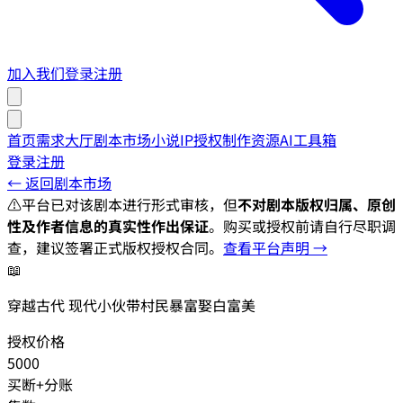
加入我们
登录
注册
首页
需求大厅
剧本市场
小说IP授权
制作资源
AI工具箱
登录
注册
← 返回剧本市场
⚠️
平台已对该剧本进行形式审核，但
不对剧本版权归属、原创
性及作者信息的真实性作出保证
。购买或授权前请自行尽职调
查，建议签署正式版权授权合同。
查看平台声明 →
📖
穿越古代 现代小伙带村民暴富娶白富美
授权价格
5000
买断+分账