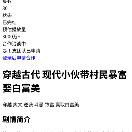
集数
30
状态
已完结
预估播放量
3000万+
合作洽谈中
🤝
1
支团队已申请
登录后申请合作
穿越古代 现代小伙带村民暴富
娶白富美
穿越 爽文 逆袭 斗恶 致富 赢取白富美
剧情简介