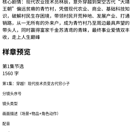
核心剧情：现代农业技术员林辰，意外穿越到架空古代“大靖
王朝”偏远贫瘠的青竹村，凭借现代农业、商业、基础科技知
识，破解村民生存困境，带领村民开荒种地、发展产业、打通
销路，从一无所有的外来户，成为青竹村乃至周边最具声望的
带头人，同时赢得富家千金苏清鸢的青睐，最终事业爱情双丰
收，走上人生巅峰
样章预览
第1集节选
1560
字
第1集：穿越！现代技术员变古代穷小子

分镜头序号

镜头类型

画面描述（场景+物品+角色动作）

配音
