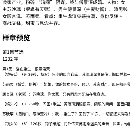
凌家产业，粉碎 “暗阁” 阴谋，终与傅景深成婚。人物：女
主苏晚璃（狠飒有天赋）、男主傅景深（护妻财阀）、渣男贱
女顾言泽、苏雨柔。看点：重生虐渣爽感拉满，身份反转 +
商战交锋，甜蜜与悬念并存。
样章预览
第1集节选
1232
字
第1集：浴血重生，恨意滔天

【镜头1】（0-30秒，特写）冰冷的废弃仓库，苏晚璃浑身是伤，胸口插着
苏雨柔（娇笑，伪善）：姐姐，你的嫡女身份、顾少、苏家财产，现在都是我
顾言泽（冷漠）：苏晚璃，你太蠢，只有雨柔才配站在我身边。

【镜头2】（31-60秒，闪回+重生）苏晚璃满眼恨意，闭眼的瞬间，画面
苏晚璃（摸胸口，眼神变冷）：我……重生了？回到了18岁，一切都还来得及！
【镜头3】（61-120秒，钩子结尾）门外传来苏雨柔温柔的声音：姐姐，