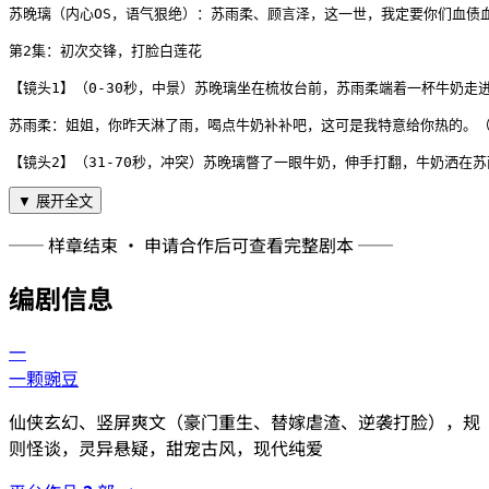
苏晚璃（内心OS，语气狠绝）：苏雨柔、顾言泽，这一世，我定要你们血债血
第2集：初次交锋，打脸白莲花

【镜头1】（0-30秒，中景）苏晚璃坐在梳妆台前，苏雨柔端着一杯牛奶走
苏雨柔：姐姐，你昨天淋了雨，喝点牛奶补补吧，这可是我特意给你热的。（
【镜头2】（31-70秒，冲突）苏晚璃瞥了一眼牛奶，伸手打翻，牛奶洒在
▼ 展开全文
── 样章结束 · 申请合作后可查看完整剧本 ──
编剧信息
一
一颗豌豆
仙侠玄幻、竖屏爽文（豪门重生、替嫁虐渣、逆袭打脸），规
则怪谈，灵异悬疑，甜宠古风，现代纯爱