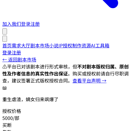
加入我们
登录
注册
首页
需求大厅
剧本市场
小说IP授权
制作资源
AI工具箱
登录
注册
← 返回剧本市场
⚠️
平台已对该剧本进行形式审核，但
不对剧本版权归属、原创
性及作者信息的真实性作出保证
。购买或授权前请自行尽职调
查，建议签署正式版权授权合同。
查看平台声明 →
📖
重生虐渣，嫡女归来飒爆了
授权价格
5000/部
买断