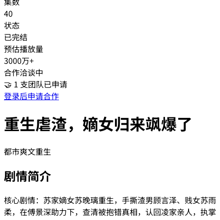
集数
40
状态
已完结
预估播放量
3000万+
合作洽谈中
🤝
1
支团队已申请
登录后申请合作
重生虐渣，嫡女归来飒爆了
都市
爽文
重生
剧情简介
核心剧情：苏家嫡女苏晚璃重生，手撕渣男顾言泽、贱女苏雨
柔，在傅景深助力下，查清被抱错真相，认回凌家亲人，执掌