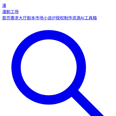
漫
漫剧工场
首页
需求大厅
剧本市场
小说IP授权
制作资源
AI工具箱