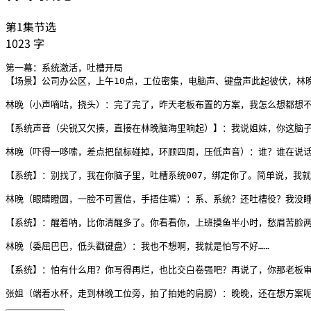
第1集节选
1023
字
第一幕：系统激活，吐槽开局

【场景】公司办公区，上午10点，工位密集，电脑声、键盘声此起彼伏，林
林晚（小声嘀咕，挠头）：完了完了，昨天老板布置的方案，我怎么想都想不出
【系统声音（尖锐又欠揍，直接在林晚脑海里响起）】：我说姐妹，你这脑子
林晚（吓得一哆嗦，差点把鼠标碰掉，环顾四周，压低声音）：谁？谁在说话
【系统】：别找了，我在你脑子里，吐槽系统007，绑定你了。简单说，我就
林晚（眼睛瞪圆，一脸不可置信，手捂住嘴）：系、系统？还吐槽役？我没睡醒
【系统】：醒着呐，比你清醒多了。你看看你，上班摸鱼半小时，愁眉苦脸两
林晚（委屈巴巴，低头戳键盘）：我也不想啊，我就是怕写不好……

【系统】：怕有什么用？你写得再烂，也比交白卷强吧？再说了，你那老板审
张姐（端着水杯，走到林晚工位旁，拍了拍她的肩膀）：晚晚，还在想方案呢