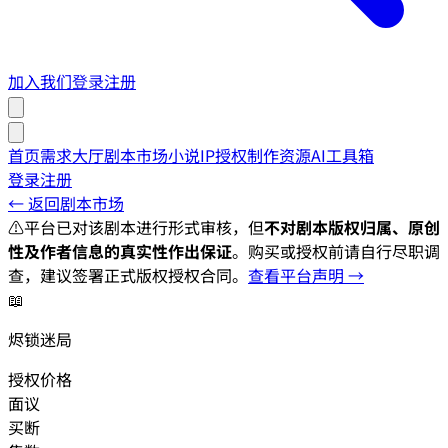
加入我们
登录
注册
首页
需求大厅
剧本市场
小说IP授权
制作资源
AI工具箱
登录
注册
← 返回剧本市场
⚠️
平台已对该剧本进行形式审核，但
不对剧本版权归属、原创
性及作者信息的真实性作出保证
。购买或授权前请自行尽职调
查，建议签署正式版权授权合同。
查看平台声明 →
📖
烬锁迷局
授权价格
面议
买断