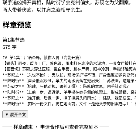
联手追凶揭开真相，陆时衍学会克制偏执，苏砚之为父翻案，
两人带着伤疤，以并肩之姿相守余生。
样章预览
第1集节选
675
字
## 第1集：尸语牵局，锁你入骨（高能开篇）

【镜头】雨夜，废弃工厂，冷色调，雨水打在冰冷的水泥地，一具女尸被挂在
【画面切】苏砚之穿法医服，戴白手套，蹲在尸旁，眼神冷冽，手指轻触死者
**苏砚之**（头也不抬）：支队长，现场保护得不错，尸身温度初步判断死
**陆时衍**（声音低沉沙哑，伞尖的雨水滴落在她肩头）：苏法医，这是第
**苏砚之**（抬眸，与他对视，眼神无惧）：陆队的意思，凶手针对我？

**陆时衍**（上前一步，逼近她，单手撑在她身侧的铁架上，形成禁锢，
**苏砚之**（推开他，后退一步，擦了擦肩头的雨水）：陆队，我是法医，
**陆时衍**（掏出一份文件，扔在她面前，文件上是她父亲的旧案卷宗）
▼ 展开全文
── 样章结束 · 申请合作后可查看完整剧本 ──