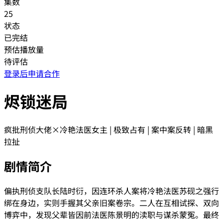
集数
25
状态
已完结
预估播放量
待评估
登录后申请合作
烬锁迷局
疯批刑侦大佬×冷艳法医女主 | 极致占有 | 案中案反转 | 暗黑
拉扯
剧情简介
偏执刑侦支队长陆时衍，因连环杀人案将冷艳法医苏砚之强行
绑在身边，实则手握其父亲旧案卷宗。二人在互相试探、双向
博弈中，发现父辈皆因前法医陈景明的渎职与谋杀蒙冤。最终