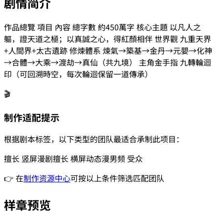
剧情简介
作品總覽 項目 內容 總字數 約450萬字 核心主題 以凡人之
軀，證天道之極；以真誠之心，得紅顏相伴 世界觀 九重天界
+人間界+太古遺跡 修煉體系 煉氣→築基→金丹→元嬰→化神
→合體→大乘→渡劫→真仙（共九境） 主角金手指 九轉輪迴
印（可回溯時空，每次輪迴保留一道傳承）
🎬
制作适配提示
根据剧本标签，以下类型的团队最适合承制此项目：
擅长
竖屏漫剧
擅长
横屏动态漫
男频
受众
👉 在
制作资源中心
可按以上条件筛选匹配团队
样章预览