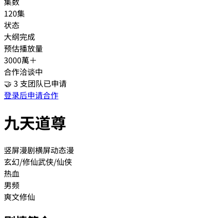
集数
120集
状态
大纲完成
预估播放量
3000萬＋
合作洽谈中
🤝
3
支团队已申请
登录后申请合作
九天道尊
竖屏漫剧
横屏动态漫
玄幻/修仙
武侠/仙侠
热血
男频
爽文
修仙