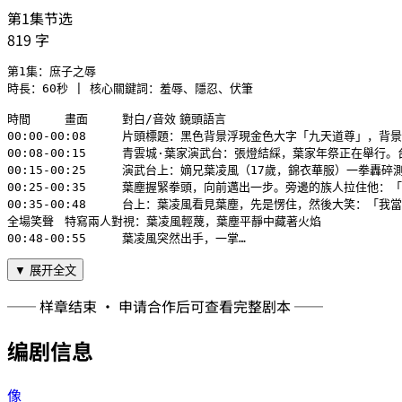
第1集节选
819
字
第1集：庶子之辱

時長：60秒 | 核心關鍵詞：羞辱、隱忍、伏筆

時間	畫面	對白/音效	鏡頭語言

00:00-00:08	片頭標題：黑色背景浮現金色大字「九天道尊」，背景隱約有輪迴印圖案旋轉	磅礴的東方史詩配樂漸起	慢速拉遠，營造史詩感

00:08-00:15	青雲城·葉家演武台：張燈結綵，葉家年祭正在舉行。台上嫡系子弟意氣風發，台下旁系族人簇擁。鏡頭掃過人群，定格在角落——葉塵獨自站著，衣著樸素但乾淨	歡呼聲、鑼鼓聲（環境音）	長鏡頭從熱鬧掃向孤獨，對比強烈

00:15-00:25	演武台上：嫡兄葉凌風（17歲，錦衣華服）一拳轟碎測力石，全場歡呼。他傲然環視：「葉家年輕一輩，還有誰敢上來一戰？」	葉凌風：「還有誰敢上來一戰！」（囂張語氣）	仰拍葉凌風，突出其高高在上

00:25-00:35	葉塵握緊拳頭，向前邁出一步。旁邊的族人拉住他：「你瘋了？你連真氣都沒有，上去找死？」葉塵甩開他的手，徑直走向演武台。	族人：「你連真氣都沒有，上去找死？」	跟拍葉塵背影，腳步堅定

00:35-00:48	台上：葉凌風看見葉塵，先是愣住，然後大笑：「我當是誰，原來是我們葉家的『雜靈根天才』啊！怎麼，你也想上台？」全場哄笑。葉塵沉默地站在台上，與葉凌風對視。	葉凌風：「雜靈根天才！哈哈哈哈！」

全場笑聲	特寫兩人對視：葉凌風輕蔑，葉塵平靜中藏著火焰

00:48-00:55	葉凌風突然出手，一掌…
▼ 展开全文
── 样章结束 · 申请合作后可查看完整剧本 ──
编剧信息
像