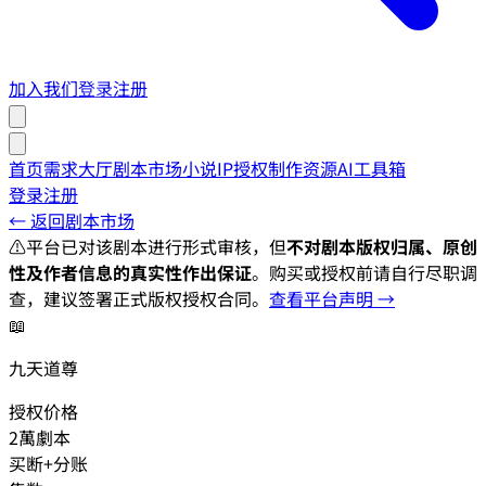
加入我们
登录
注册
首页
需求大厅
剧本市场
小说IP授权
制作资源
AI工具箱
登录
注册
← 返回剧本市场
⚠️
平台已对该剧本进行形式审核，但
不对剧本版权归属、原创
性及作者信息的真实性作出保证
。购买或授权前请自行尽职调
查，建议签署正式版权授权合同。
查看平台声明 →
📖
九天道尊
授权价格
2萬劇本
买断+分账