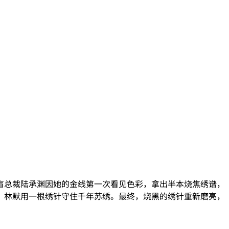
盲总裁陆承渊因她的金线第一次看见色彩，拿出半本烧焦绣谱，
，林默用一根绣针守住千年苏绣。最终，烧黑的绣针重新磨亮，