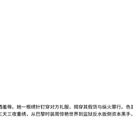
酒羞辱。她一根绣针钉穿对方礼服，揭穿其假货与纵火罪行。色
三天三夜重绣，从巴黎时装周惊艳世界到监狱反水扳倒资本黑手