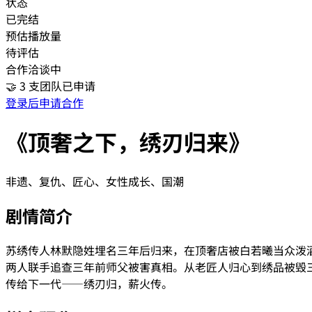
状态
已完结
预估播放量
待评估
合作洽谈中
🤝
3
支团队已申请
登录后申请合作
《顶奢之下，绣刃归来》
非遗、复仇、匠心、女性成长、国潮
剧情简介
苏绣传人林默隐姓埋名三年后归来，在顶奢店被白若曦当众泼
两人联手追查三年前师父被害真相。从老匠人归心到绣品被毁
传给下一代——绣刃归，薪火传。