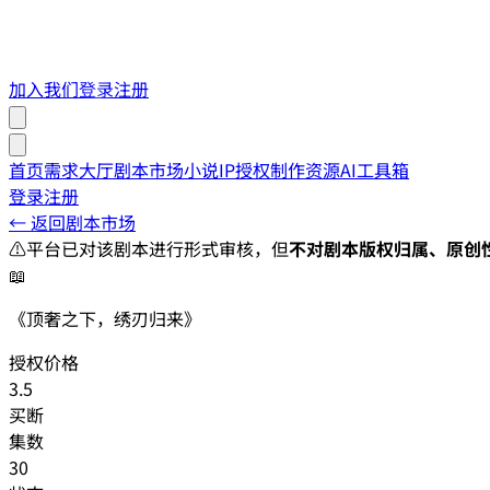
加入我们
登录
注册
首页
需求大厅
剧本市场
小说IP授权
制作资源
AI工具箱
登录
注册
← 返回剧本市场
⚠️
平台已对该剧本进行形式审核，但
不对剧本版权归属、原创
📖
《顶奢之下，绣刃归来》
授权价格
3.5
买断
集数
30