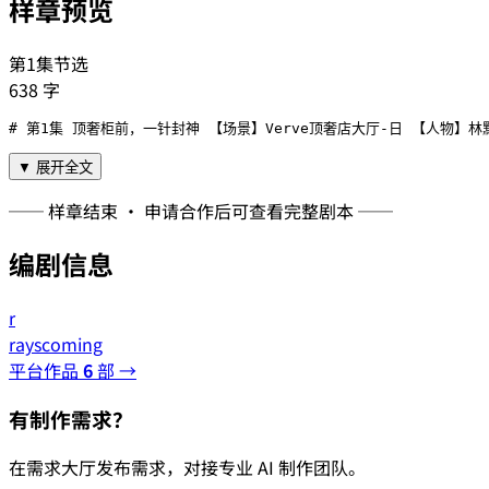
样章预览
第1集节选
638
字
# 第1集 顶奢柜前，一针封神 【场景】Verve顶奢店大厅-日 【
▼ 展开全文
── 样章结束 · 申请合作后可查看完整剧本 ──
编剧信息
r
rayscoming
平台作品
6
部 →
有制作需求？
在需求大厅发布需求，对接专业 AI 制作团队。